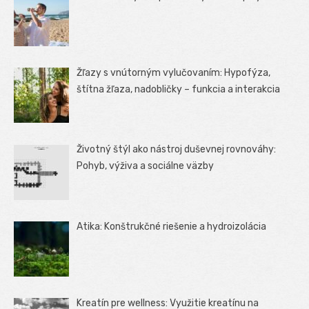
Žľazy s vnútorným vylučovaním: Hypofýza,
štítna žľaza, nadobličky – funkcia a interakcia
Životný štýl ako nástroj duševnej rovnováhy:
Pohyb, výživa a sociálne väzby
Atika: Konštrukčné riešenie a hydroizolácia
Kreatín pre wellness: Využitie kreatínu na