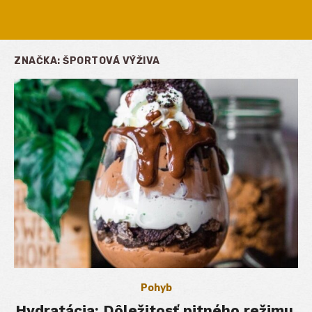
ZNAČKA:
ŠPORTOVÁ VÝŽIVA
Pohyb
Hydratácia: Dôležitosť pitného režimu,