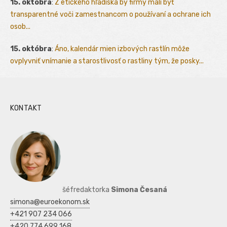
15. októbra
:
Z etického hľadiska by firmy mali byť
transparentné voči zamestnancom o používaní a ochrane ich
osob...
15. októbra
:
Áno, kalendár mien izbových rastlín môže
ovplyvniť vnímanie a starostlivosť o rastliny tým, že posky...
KONTAKT
šéfredaktorka
Simona Česaná
simona@euroekonom.sk
+421 907 234 066
+420 774 699 168