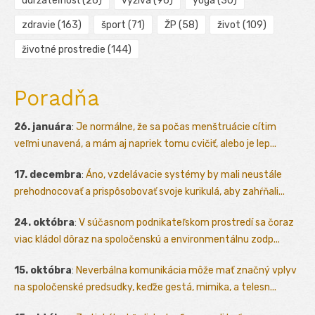
udržateľnosť
(26)
výživa
(96)
yoga
(30)
zdravie
(163)
šport
(71)
ŽP
(58)
život
(109)
životné prostredie
(144)
Poradňa
26. januára
:
Je normálne, že sa počas menštruácie cítim
veľmi unavená, a mám aj napriek tomu cvičiť, alebo je lep...
17. decembra
:
Áno, vzdelávacie systémy by mali neustále
prehodnocovať a prispôsobovať svoje kurikulá, aby zahŕňali...
24. októbra
:
V súčasnom podnikateľskom prostredí sa čoraz
viac kládol dôraz na spoločenskú a environmentálnu zodp...
15. októbra
:
Neverbálna komunikácia môže mať značný vplyv
na spoločenské predsudky, keďže gestá, mimika, a telesn...