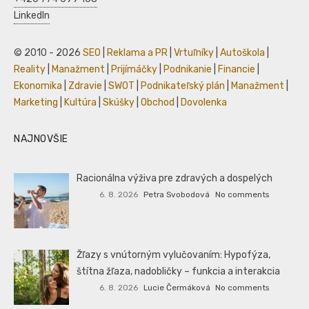
LinkedIn
© 2010 - 2026
SEO
|
Reklama a PR
|
Vrtuľníky
|
Autoškola
|
Reality
|
Manažment
|
Prijímáčky
|
Podnikanie
|
Financie
|
Ekonomika
|
Zdravie
|
SWOT
|
Podnikateľský plán
|
Manažment
|
Marketing
|
Kultúra
|
Skúšky
|
Obchod
|
Dovolenka
NAJNOVŠIE
Racionálna výživa pre zdravých a dospelých
6. 8. 2026
Petra Svobodová
No comments
Žľazy s vnútorným vylučovaním: Hypofýza,
štítna žľaza, nadobličky – funkcia a interakcia
6. 8. 2026
Lucie Čermáková
No comments