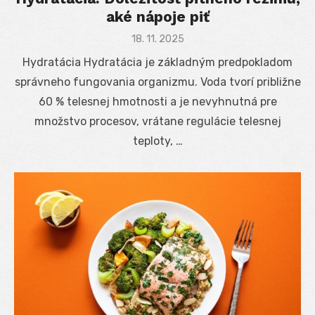
aké nápoje piť
Posted
18. 11. 2025
on
Hydratácia Hydratácia je základným predpokladom
správneho fungovania organizmu. Voda tvorí približne
60 % telesnej hmotnosti a je nevyhnutná pre
množstvo procesov, vrátane regulácie telesnej
teploty, …