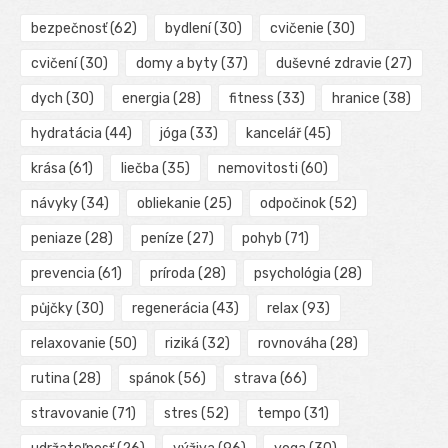
bezpečnosť
(62)
bydlení
(30)
cvičenie
(30)
cvičení
(30)
domy a byty
(37)
duševné zdravie
(27)
dych
(30)
energia
(28)
fitness
(33)
hranice
(38)
hydratácia
(44)
jóga
(33)
kancelář
(45)
krása
(61)
liečba
(35)
nemovitosti
(60)
návyky
(34)
obliekanie
(25)
odpočinok
(52)
peniaze
(28)
peníze
(27)
pohyb
(71)
prevencia
(61)
príroda
(28)
psychológia
(28)
půjčky
(30)
regenerácia
(43)
relax
(93)
relaxovanie
(50)
riziká
(32)
rovnováha
(28)
rutina
(28)
spánok
(56)
strava
(66)
stravovanie
(71)
stres
(52)
tempo
(31)