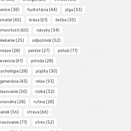
ranice
(38)
hydratácia
(44)
jóga
(33)
ancelář
(45)
krása
(61)
liečba
(35)
emovitosti
(60)
návyky
(34)
liekanie
(25)
odpočinok
(52)
eniaze
(28)
peníze
(27)
pohyb
(71)
revencia
(61)
príroda
(28)
sychológia
(28)
půjčky
(30)
egenerácia
(43)
relax
(93)
elaxovanie
(50)
riziká
(32)
ovnováha
(28)
rutina
(28)
pánok
(56)
strava
(66)
travovanie
(71)
stres
(52)