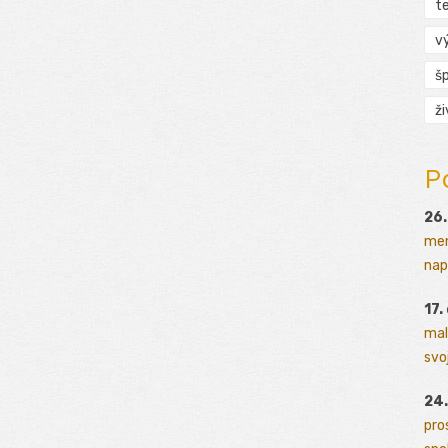
t
v
š
ž
P
26.
men
napr
17.
mal
svoj
24.
pro