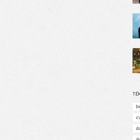
TÉ
b
c
d
d