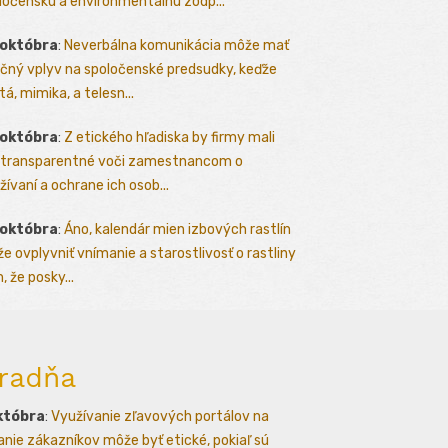
ločenskú a environmentálnu zodp...
 októbra
:
Neverbálna komunikácia môže mať
čný vplyv na spoločenské predsudky, keďže
tá, mimika, a telesn...
 októbra
:
Z etického hľadiska by firmy mali
 transparentné voči zamestnancom o
žívaní a ochrane ich osob...
 októbra
:
Áno, kalendár mien izbových rastlín
e ovplyvniť vnímanie a starostlivosť o rastliny
, že posky...
radňa
któbra
:
Využívanie zľavových portálov na
kanie zákazníkov môže byť etické, pokiaľ sú