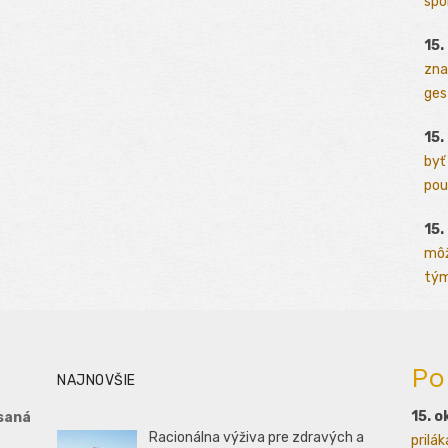
spo
15.
zna
ges
15.
byť
pou
15.
môž
tým
Po
NAJNOVŠIE
15. o
saná
Racionálna výživa pre zdravých a
prilá