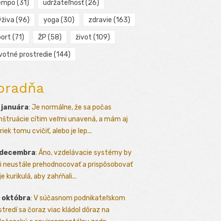
empo
(31)
udržateľnosť
(26)
ýživa
(96)
yoga
(30)
zdravie
(163)
port
(71)
ŽP
(58)
život
(109)
ivotné prostredie
(144)
oradňa
 januára
:
Je normálne, že sa počas
štruácie cítim veľmi unavená, a mám aj
iek tomu cvičiť, alebo je lep...
 decembra
:
Áno, vzdelávacie systémy by
i neustále prehodnocovať a prispôsobovať
e kurikulá, aby zahŕňali...
 októbra
:
V súčasnom podnikateľskom
stredí sa čoraz viac kládol dôraz na