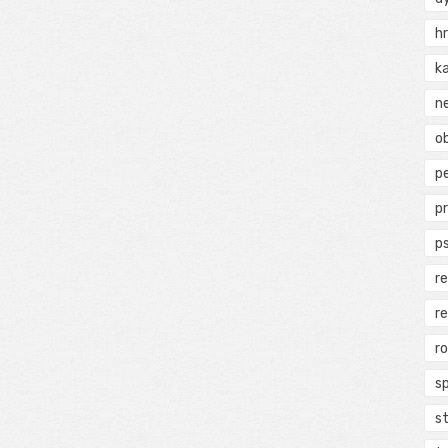
h
k
n
ob
p
p
p
r
r
r
s
s