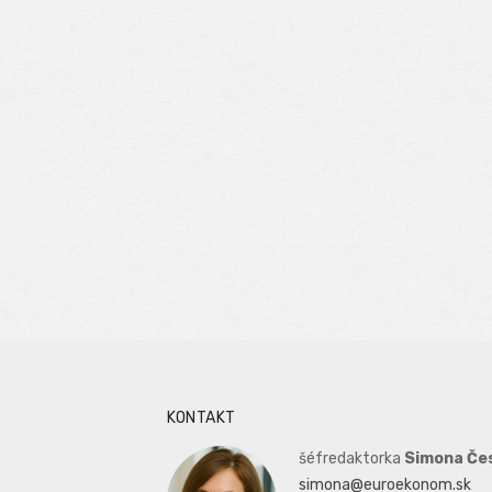
KONTAKT
šéfredaktorka
Simona Če
simona@euroekonom.sk