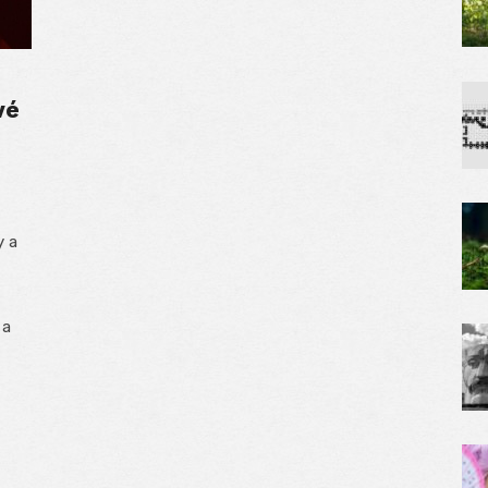
vé
y a
 a