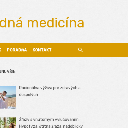
odná medicína
X
PORADŇA
KONTAKT
JNOVŠIE
Racionálna výživa pre zdravých a
dospelých
Žľazy s vnútorným vylučovaním:
Hypofýza, štítna žľaza, nadobličky