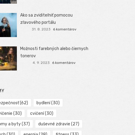
Ako sa zviditeľniť pomocou
zľavového portálu
31. 8. 2023
6 komentárov
Možnosti farebných alebo čiernych
tonerov
4. 9. 2023
6 komentárov
MY
ezpečnosť
(62)
bydlení
(30)
vičenie
(30)
cvičení
(30)
omy a byty
(37)
duševné zdravie
(27)
ych
(30)
energia
(28)
fitness
(33)