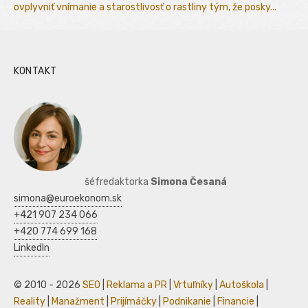
ovplyvniť vnímanie a starostlivosť o rastliny tým, že posky...
KONTAKT
šéfredaktorka
Simona Česaná
simona@euroekonom.sk
+421 907 234 066
+420 774 699 168
LinkedIn
© 2010 - 2026
SEO
|
Reklama a PR
|
Vrtuľníky
|
Autoškola
|
Reality
|
Manažment
|
Prijímáčky
|
Podnikanie
|
Financie
|