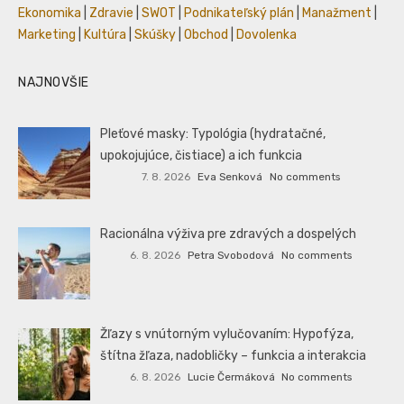
Ekonomika
|
Zdravie
|
SWOT
|
Podnikateľský plán
|
Manažment
|
Marketing
|
Kultúra
|
Skúšky
|
Obchod
|
Dovolenka
NAJNOVŠIE
Pleťové masky: Typológia (hydratačné,
upokojujúce, čistiace) a ich funkcia
7. 8. 2026
Eva Senková
No comments
Racionálna výživa pre zdravých a dospelých
6. 8. 2026
Petra Svobodová
No comments
Žľazy s vnútorným vylučovaním: Hypofýza,
štítna žľaza, nadobličky – funkcia a interakcia
6. 8. 2026
Lucie Čermáková
No comments