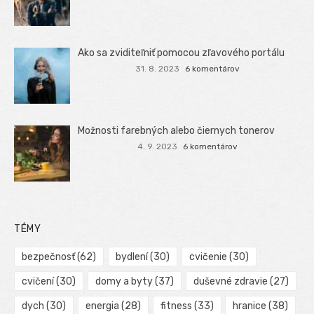
Ako sa zviditeľniť pomocou zľavového portálu
31. 8. 2023
6 komentárov
Možnosti farebných alebo čiernych tonerov
4. 9. 2023
6 komentárov
TÉMY
bezpečnosť
(62)
bydlení
(30)
cvičenie
(30)
cvičení
(30)
domy a byty
(37)
duševné zdravie
(27)
dych
(30)
energia
(28)
fitness
(33)
hranice
(38)