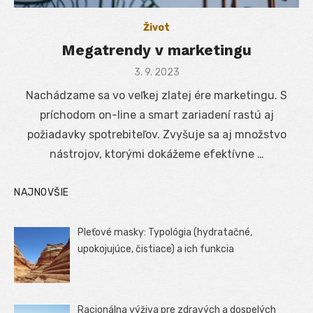
Život
Megatrendy v marketingu
Posted
3. 9. 2023
on
Nachádzame sa vo veľkej zlatej ére marketingu. S
príchodom on-line a smart zariadení rastú aj
požiadavky spotrebiteľov. Zvyšuje sa aj množstvo
nástrojov, ktorými dokážeme efektívne …
NAJNOVŠIE
Pleťové masky: Typológia (hydratačné,
upokojujúce, čistiace) a ich funkcia
Racionálna výživa pre zdravých a dospelých