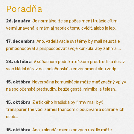
Poradňa
26. januára
:
Je normálne, že sa počas menštruácie cítim
veľmi unavená, a mám aj napriek tomu cvičiť, alebo je lep...
17. decembra
:
Áno, vzdelávacie systémy by mali neustále
prehodnocovať a prispôsobovať svoje kurikulá, aby zahŕňali...
24. októbra
:
V súčasnom podnikateľskom prostredí sa čoraz
viac kládol dôraz na spoločenskú a environmentálnu zodp...
15. októbra
:
Neverbálna komunikácia môže mať značný vplyv
na spoločenské predsudky, keďže gestá, mimika, a telesn...
15. októbra
:
Z etického hľadiska by firmy mali byť
transparentné voči zamestnancom o používaní a ochrane ich
osob...
15. októbra
:
Áno, kalendár mien izbových rastlín môže