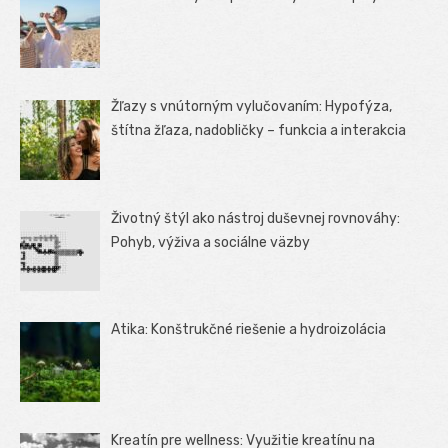
Žľazy s vnútorným vylučovaním: Hypofýza,
štítna žľaza, nadobličky – funkcia a interakcia
Životný štýl ako nástroj duševnej rovnováhy:
Pohyb, výživa a sociálne väzby
Atika: Konštrukčné riešenie a hydroizolácia
Kreatín pre wellness: Využitie kreatínu na