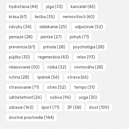
hydratácia
(44)
jóga
(33)
kancelář
(45)
krása
(61)
liečba
(35)
nemovitosti
(60)
návyky
(34)
obliekanie
(25)
odpočinok
(52)
peniaze
(28)
peníze
(27)
pohyb
(71)
prevencia
(61)
príroda
(28)
psychológia
(28)
půjčky
(30)
regenerácia
(43)
relax
(93)
relaxovanie
(50)
riziká
(32)
rovnováha
(28)
rutina
(28)
spánok
(56)
strava
(66)
stravovanie
(71)
stres
(52)
tempo
(31)
udržateľnosť
(26)
výživa
(96)
yoga
(30)
zdravie
(163)
šport
(71)
ŽP
(58)
život
(109)
životné prostredie
(144)