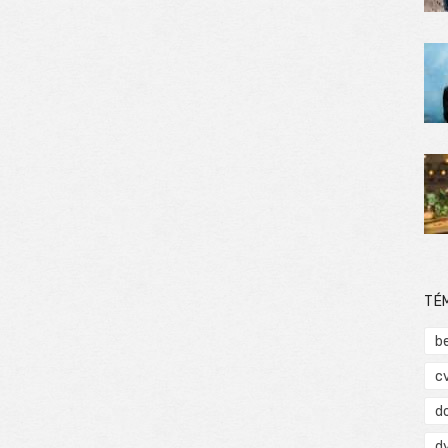
TÉ
b
c
d
d