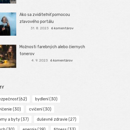
Ako sa zviditeľniť pomocou
zľavového portálu
31. 8. 2023
6 komentárov
Možnosti farebných alebo čiernych
tonerov
4. 9. 2023
6 komentárov
MY
ezpečnosť
(62)
bydlení
(30)
vičenie
(30)
cvičení
(30)
omy a byty
(37)
duševné zdravie
(27)
ych
(30)
energia
(28)
fitness
(33)