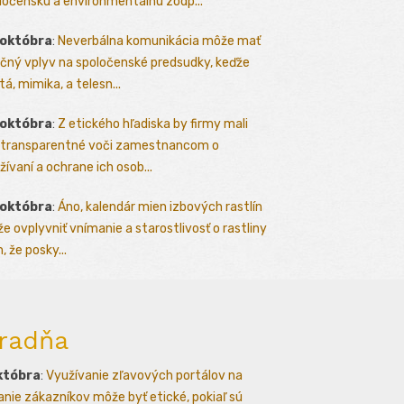
ločenskú a environmentálnu zodp...
 októbra
:
Neverbálna komunikácia môže mať
čný vplyv na spoločenské predsudky, keďže
tá, mimika, a telesn...
 októbra
:
Z etického hľadiska by firmy mali
 transparentné voči zamestnancom o
žívaní a ochrane ich osob...
 októbra
:
Áno, kalendár mien izbových rastlín
e ovplyvniť vnímanie a starostlivosť o rastliny
, že posky...
radňa
któbra
:
Využívanie zľavových portálov na
kanie zákazníkov môže byť etické, pokiaľ sú