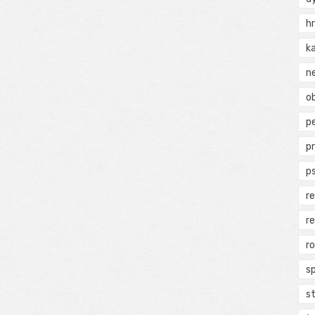
h
k
n
ob
p
p
p
r
r
r
s
s