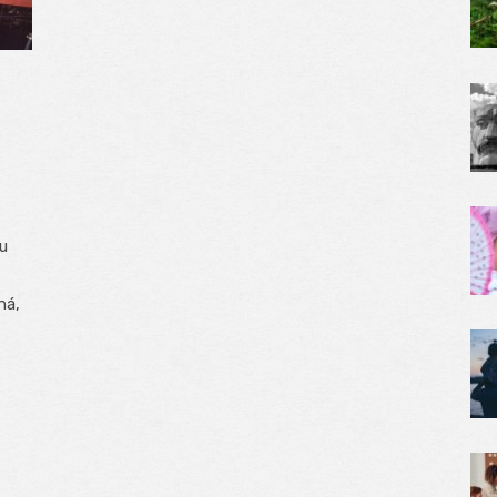
u
há,