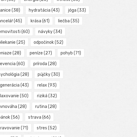
ranice
(38)
hydratácia
(43)
jóga
(33)
ancelář
(45)
krása
(61)
liečba
(35)
emovitosti
(60)
návyky
(34)
liekanie
(25)
odpočinok
(52)
eniaze
(28)
peníze
(27)
pohyb
(71)
revencia
(60)
príroda
(28)
sychológia
(28)
půjčky
(30)
egenerácia
(43)
relax
(93)
elaxovanie
(50)
riziká
(32)
ovnováha
(28)
rutina
(28)
pánok
(56)
strava
(66)
travovanie
(71)
stres
(52)