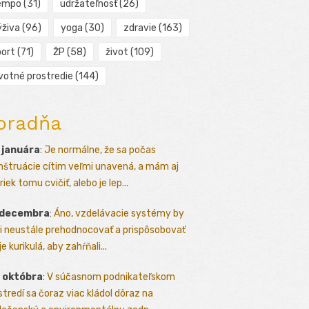
empo
(31)
udržateľnosť
(26)
ýživa
(96)
yoga
(30)
zdravie
(163)
port
(71)
ŽP
(58)
život
(109)
ivotné prostredie
(144)
oradňa
 januára
:
Je normálne, že sa počas
štruácie cítim veľmi unavená, a mám aj
iek tomu cvičiť, alebo je lep...
 decembra
:
Áno, vzdelávacie systémy by
i neustále prehodnocovať a prispôsobovať
e kurikulá, aby zahŕňali...
 októbra
:
V súčasnom podnikateľskom
stredí sa čoraz viac kládol dôraz na