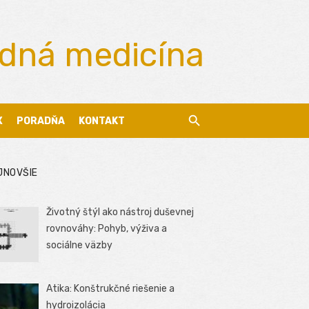
odná medicína
X
PORADŇA
KONTAKT
JNOVŠIE
Životný štýl ako nástroj duševnej
rovnováhy: Pohyb, výživa a
sociálne väzby
Atika: Konštrukčné riešenie a
hydroizolácia