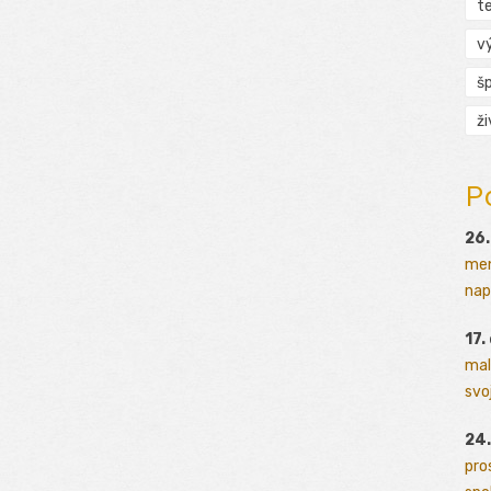
t
v
š
ž
P
26.
men
napr
17.
mal
svoj
24.
pro