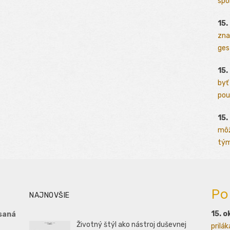
spo
15.
zna
ges
15.
byť
pou
15.
môž
tým
Po
NAJNOVŠIE
15. o
saná
Životný štýl ako nástroj duševnej
prilá