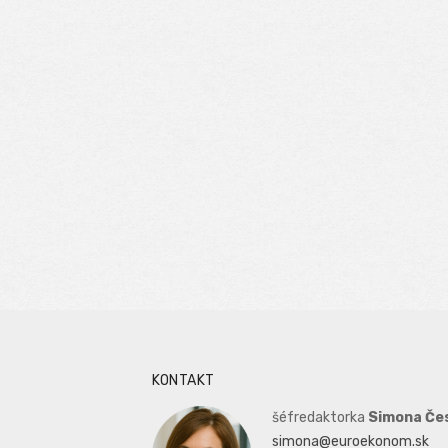
KONTAKT
šéfredaktorka
Simona Če
simona@euroekonom.sk