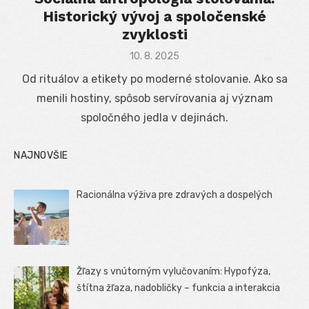
Historický vývoj a spoločenské
zvyklosti
Posted
10. 8. 2025
on
Od rituálov a etikety po moderné stolovanie. Ako sa
menili hostiny, spôsob servírovania aj význam
spoločného jedla v dejinách.
NAJNOVŠIE
Racionálna výživa pre zdravých a dospelých
Žľazy s vnútorným vylučovaním: Hypofýza,
štítna žľaza, nadobličky – funkcia a interakcia