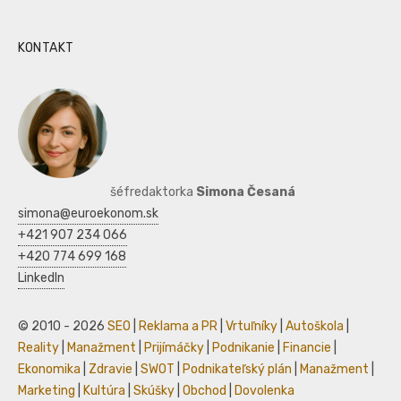
KONTAKT
šéfredaktorka
Simona Česaná
simona@euroekonom.sk
+421 907 234 066
+420 774 699 168
LinkedIn
© 2010 - 2026
SEO
|
Reklama a PR
|
Vrtuľníky
|
Autoškola
|
Reality
|
Manažment
|
Prijímáčky
|
Podnikanie
|
Financie
|
Ekonomika
|
Zdravie
|
SWOT
|
Podnikateľský plán
|
Manažment
|
Marketing
|
Kultúra
|
Skúšky
|
Obchod
|
Dovolenka