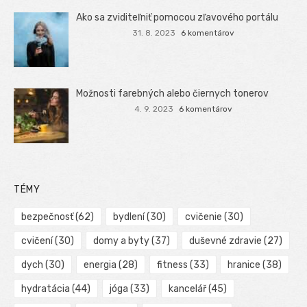
Ako sa zviditeľniť pomocou zľavového portálu
31. 8. 2023
6 komentárov
Možnosti farebných alebo čiernych tonerov
4. 9. 2023
6 komentárov
TÉMY
bezpečnosť
(62)
bydlení
(30)
cvičenie
(30)
cvičení
(30)
domy a byty
(37)
duševné zdravie
(27)
dych
(30)
energia
(28)
fitness
(33)
hranice
(38)
hydratácia
(44)
jóga
(33)
kancelář
(45)