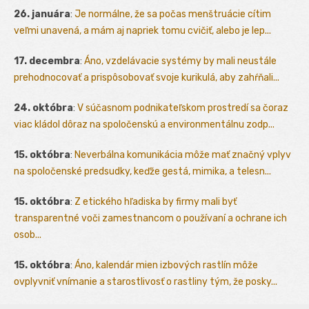
26. januára
:
Je normálne, že sa počas menštruácie cítim
veľmi unavená, a mám aj napriek tomu cvičiť, alebo je lep...
17. decembra
:
Áno, vzdelávacie systémy by mali neustále
prehodnocovať a prispôsobovať svoje kurikulá, aby zahŕňali...
24. októbra
:
V súčasnom podnikateľskom prostredí sa čoraz
viac kládol dôraz na spoločenskú a environmentálnu zodp...
15. októbra
:
Neverbálna komunikácia môže mať značný vplyv
na spoločenské predsudky, keďže gestá, mimika, a telesn...
15. októbra
:
Z etického hľadiska by firmy mali byť
transparentné voči zamestnancom o používaní a ochrane ich
osob...
15. októbra
:
Áno, kalendár mien izbových rastlín môže
ovplyvniť vnímanie a starostlivosť o rastliny tým, že posky...