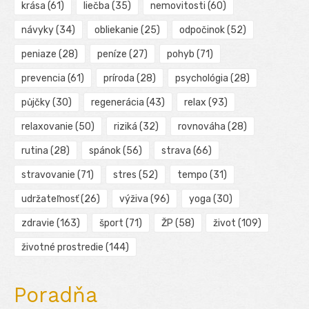
krása
(61)
liečba
(35)
nemovitosti
(60)
návyky
(34)
obliekanie
(25)
odpočinok
(52)
peniaze
(28)
peníze
(27)
pohyb
(71)
prevencia
(61)
príroda
(28)
psychológia
(28)
půjčky
(30)
regenerácia
(43)
relax
(93)
relaxovanie
(50)
riziká
(32)
rovnováha
(28)
rutina
(28)
spánok
(56)
strava
(66)
stravovanie
(71)
stres
(52)
tempo
(31)
udržateľnosť
(26)
výživa
(96)
yoga
(30)
zdravie
(163)
šport
(71)
ŽP
(58)
život
(109)
životné prostredie
(144)
Poradňa