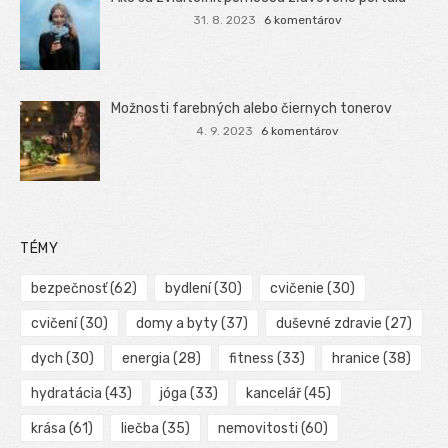
31. 8. 2023
6 komentárov
Možnosti farebných alebo čiernych tonerov
4. 9. 2023
6 komentárov
TÉMY
bezpečnosť
(62)
bydlení
(30)
cvičenie
(30)
cvičení
(30)
domy a byty
(37)
duševné zdravie
(27)
dych
(30)
energia
(28)
fitness
(33)
hranice
(38)
hydratácia
(43)
jóga
(33)
kancelář
(45)
krása
(61)
liečba
(35)
nemovitosti
(60)