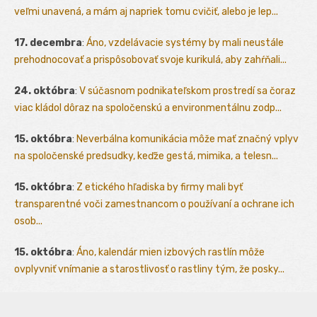
veľmi unavená, a mám aj napriek tomu cvičiť, alebo je lep...
17. decembra
:
Áno, vzdelávacie systémy by mali neustále
prehodnocovať a prispôsobovať svoje kurikulá, aby zahŕňali...
24. októbra
:
V súčasnom podnikateľskom prostredí sa čoraz
viac kládol dôraz na spoločenskú a environmentálnu zodp...
15. októbra
:
Neverbálna komunikácia môže mať značný vplyv
na spoločenské predsudky, keďže gestá, mimika, a telesn...
15. októbra
:
Z etického hľadiska by firmy mali byť
transparentné voči zamestnancom o používaní a ochrane ich
osob...
15. októbra
:
Áno, kalendár mien izbových rastlín môže
ovplyvniť vnímanie a starostlivosť o rastliny tým, že posky...