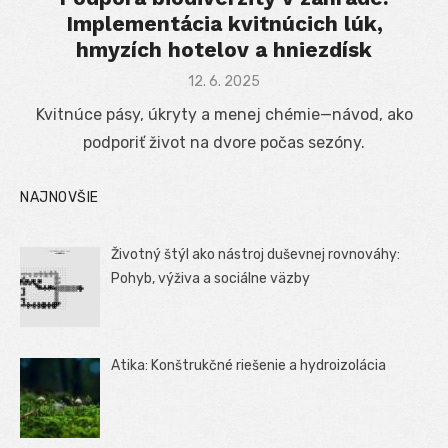
Implementácia kvitnúcich lúk,
hmyzích hotelov a hniezdísk
Posted
12. 6. 2025
on
Kvitnúce pásy, úkryty a menej chémie—návod, ako
podporiť život na dvore počas sezóny.
NAJNOVŠIE
Životný štýl ako nástroj duševnej rovnováhy:
Pohyb, výživa a sociálne väzby
Atika: Konštrukčné riešenie a hydroizolácia