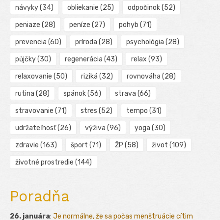
návyky
(34)
obliekanie
(25)
odpočinok
(52)
peniaze
(28)
peníze
(27)
pohyb
(71)
prevencia
(60)
príroda
(28)
psychológia
(28)
půjčky
(30)
regenerácia
(43)
relax
(93)
relaxovanie
(50)
riziká
(32)
rovnováha
(28)
rutina
(28)
spánok
(56)
strava
(66)
stravovanie
(71)
stres
(52)
tempo
(31)
udržateľnosť
(26)
výživa
(96)
yoga
(30)
zdravie
(163)
šport
(71)
ŽP
(58)
život
(109)
životné prostredie
(144)
Poradňa
26. januára
:
Je normálne, že sa počas menštruácie cítim