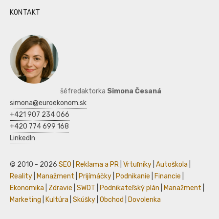
KONTAKT
šéfredaktorka
Simona Česaná
simona@euroekonom.sk
+421 907 234 066
+420 774 699 168
LinkedIn
© 2010 - 2026
SEO
|
Reklama a PR
|
Vrtuľníky
|
Autoškola
|
Reality
|
Manažment
|
Prijímáčky
|
Podnikanie
|
Financie
|
Ekonomika
|
Zdravie
|
SWOT
|
Podnikateľský plán
|
Manažment
|
Marketing
|
Kultúra
|
Skúšky
|
Obchod
|
Dovolenka