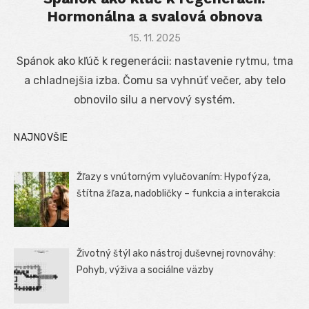
Hormonálna a svalová obnova
Posted
15. 11. 2025
on
Spánok ako kľúč k regenerácii: nastavenie rytmu, tma
a chladnejšia izba. Čomu sa vyhnúť večer, aby telo
obnovilo silu a nervový systém.
NAJNOVŠIE
Žľazy s vnútorným vylučovaním: Hypofýza,
štítna žľaza, nadobličky – funkcia a interakcia
Životný štýl ako nástroj duševnej rovnováhy:
Pohyb, výživa a sociálne väzby