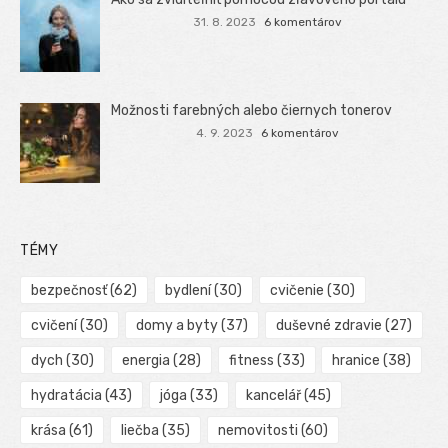
31. 8. 2023
6 komentárov
Možnosti farebných alebo čiernych tonerov
4. 9. 2023
6 komentárov
TÉMY
bezpečnosť
(62)
bydlení
(30)
cvičenie
(30)
cvičení
(30)
domy a byty
(37)
duševné zdravie
(27)
dych
(30)
energia
(28)
fitness
(33)
hranice
(38)
hydratácia
(43)
jóga
(33)
kancelář
(45)
krása
(61)
liečba
(35)
nemovitosti
(60)