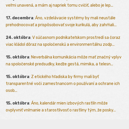
veľmi unavená, a mám aj napriek tomu cvičiť, alebo je lep...
17. decembra
:
Áno, vzdelávacie systémy by mali neustále
prehodnocovať a prispôsobovať svoje kurikulá, aby zahŕňali...
24. októbra
:
V súčasnom podnikateľskom prostredí sa čoraz
viac kládol dôraz na spoločenskú a environmentálnu zodp...
15. októbra
:
Neverbálna komunikácia môže mať značný vplyv
na spoločenské predsudky, keďže gestá, mimika, a telesn...
15. októbra
:
Z etického hľadiska by firmy mali byť
transparentné voči zamestnancom o používaní a ochrane ich
osob...
15. októbra
:
Áno, kalendár mien izbových rastlín môže
ovplyvniť vnímanie a starostlivosť o rastliny tým, že posky...