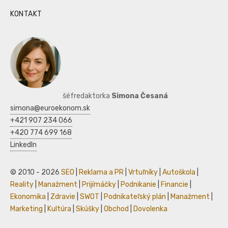
KONTAKT
šéfredaktorka
Simona Česaná
simona@euroekonom.sk
+421 907 234 066
+420 774 699 168
LinkedIn
© 2010 - 2026
SEO
|
Reklama a PR
|
Vrtuľníky
|
Autoškola
|
Reality
|
Manažment
|
Prijímáčky
|
Podnikanie
|
Financie
|
Ekonomika
|
Zdravie
|
SWOT
|
Podnikateľský plán
|
Manažment
|
Marketing
|
Kultúra
|
Skúšky
|
Obchod
|
Dovolenka