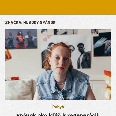
ZNAČKA:
HLBOKÝ SPÁNOK
Pohyb
Spánok ako kľúč k regenerácii: