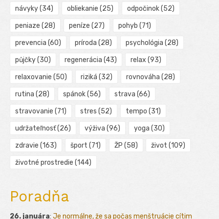
návyky
(34)
obliekanie
(25)
odpočinok
(52)
peniaze
(28)
peníze
(27)
pohyb
(71)
prevencia
(60)
príroda
(28)
psychológia
(28)
půjčky
(30)
regenerácia
(43)
relax
(93)
relaxovanie
(50)
riziká
(32)
rovnováha
(28)
rutina
(28)
spánok
(56)
strava
(66)
stravovanie
(71)
stres
(52)
tempo
(31)
udržateľnosť
(26)
výživa
(96)
yoga
(30)
zdravie
(163)
šport
(71)
ŽP
(58)
život
(109)
životné prostredie
(144)
Poradňa
26. januára
:
Je normálne, že sa počas menštruácie cítim