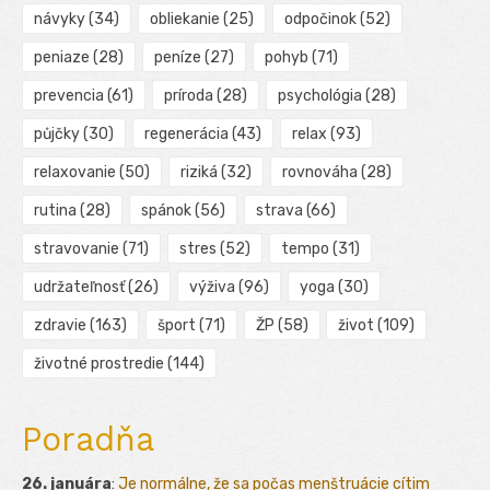
návyky
(34)
obliekanie
(25)
odpočinok
(52)
peniaze
(28)
peníze
(27)
pohyb
(71)
prevencia
(61)
príroda
(28)
psychológia
(28)
půjčky
(30)
regenerácia
(43)
relax
(93)
relaxovanie
(50)
riziká
(32)
rovnováha
(28)
rutina
(28)
spánok
(56)
strava
(66)
stravovanie
(71)
stres
(52)
tempo
(31)
udržateľnosť
(26)
výživa
(96)
yoga
(30)
zdravie
(163)
šport
(71)
ŽP
(58)
život
(109)
životné prostredie
(144)
Poradňa
26. januára
:
Je normálne, že sa počas menštruácie cítim