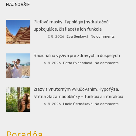
NAJNOVŠIE
Pleťové masky: Typológia (hydratačné,
upokojujúce, čistiace) a ich funkcia
7. 8. 2026
Eva Senková
No comments
Racionálna výživa pre zdravých a dospelých
6. 8. 2026
Petra Svobodová
No comments
Žľazy s vnútorným vylučovaním: Hypofýza,
štítna žľaza, nadobličky – funkcia a interakcia
6. 8. 2026
Lucie Čermáková
No comments
Poradňa