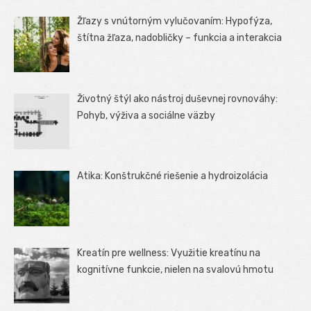
Žľazy s vnútorným vylučovaním: Hypofýza,
štítna žľaza, nadobličky – funkcia a interakcia
Životný štýl ako nástroj duševnej rovnováhy:
Pohyb, výživa a sociálne väzby
Atika: Konštrukčné riešenie a hydroizolácia
Kreatín pre wellness: Využitie kreatínu na
kognitívne funkcie, nielen na svalovú hmotu