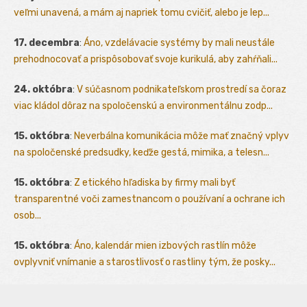
veľmi unavená, a mám aj napriek tomu cvičiť, alebo je lep...
17. decembra
:
Áno, vzdelávacie systémy by mali neustále
prehodnocovať a prispôsobovať svoje kurikulá, aby zahŕňali...
24. októbra
:
V súčasnom podnikateľskom prostredí sa čoraz
viac kládol dôraz na spoločenskú a environmentálnu zodp...
15. októbra
:
Neverbálna komunikácia môže mať značný vplyv
na spoločenské predsudky, keďže gestá, mimika, a telesn...
15. októbra
:
Z etického hľadiska by firmy mali byť
transparentné voči zamestnancom o používaní a ochrane ich
osob...
15. októbra
:
Áno, kalendár mien izbových rastlín môže
ovplyvniť vnímanie a starostlivosť o rastliny tým, že posky...