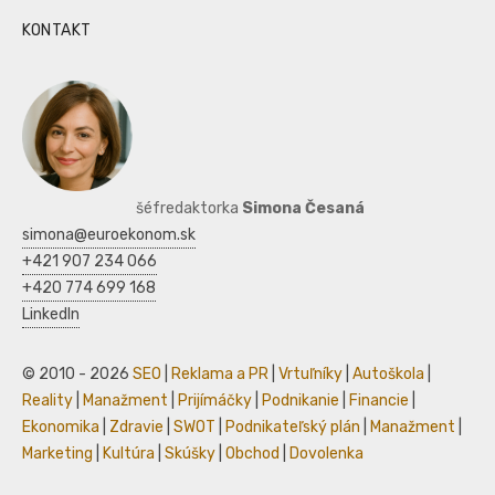
KONTAKT
šéfredaktorka
Simona Česaná
simona@euroekonom.sk
+421 907 234 066
+420 774 699 168
LinkedIn
© 2010 - 2026
SEO
|
Reklama a PR
|
Vrtuľníky
|
Autoškola
|
Reality
|
Manažment
|
Prijímáčky
|
Podnikanie
|
Financie
|
Ekonomika
|
Zdravie
|
SWOT
|
Podnikateľský plán
|
Manažment
|
Marketing
|
Kultúra
|
Skúšky
|
Obchod
|
Dovolenka