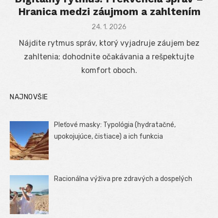
Hranica medzi záujmom a zahltením
Posted
24. 1. 2026
on
Nájdite rytmus správ, ktorý vyjadruje záujem bez
zahltenia; dohodnite očakávania a rešpektujte
komfort oboch.
NAJNOVŠIE
Pleťové masky: Typológia (hydratačné,
upokojujúce, čistiace) a ich funkcia
Racionálna výživa pre zdravých a dospelých