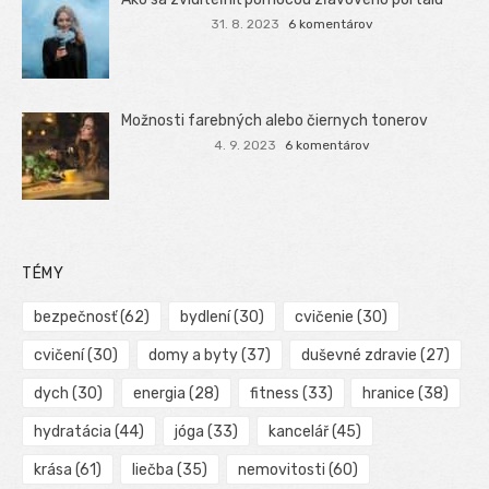
31. 8. 2023
6 komentárov
Možnosti farebných alebo čiernych tonerov
4. 9. 2023
6 komentárov
TÉMY
bezpečnosť
(62)
bydlení
(30)
cvičenie
(30)
cvičení
(30)
domy a byty
(37)
duševné zdravie
(27)
dych
(30)
energia
(28)
fitness
(33)
hranice
(38)
hydratácia
(44)
jóga
(33)
kancelář
(45)
krása
(61)
liečba
(35)
nemovitosti
(60)