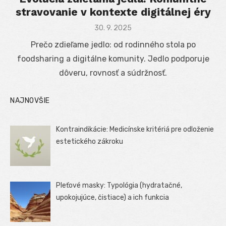
stravovanie v kontexte digitálnej éry
Posted
30. 9. 2025
on
Prečo zdieľame jedlo: od rodinného stola po
foodsharing a digitálne komunity. Jedlo podporuje
dôveru, rovnosť a súdržnosť.
NAJNOVŠIE
Kontraindikácie: Medicínske kritériá pre odloženie
estetického zákroku
Pleťové masky: Typológia (hydratačné,
upokojujúce, čistiace) a ich funkcia