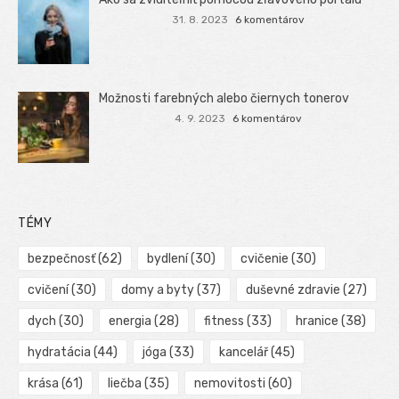
31. 8. 2023
6 komentárov
Možnosti farebných alebo čiernych tonerov
4. 9. 2023
6 komentárov
TÉMY
bezpečnosť
(62)
bydlení
(30)
cvičenie
(30)
cvičení
(30)
domy a byty
(37)
duševné zdravie
(27)
dych
(30)
energia
(28)
fitness
(33)
hranice
(38)
hydratácia
(44)
jóga
(33)
kancelář
(45)
krása
(61)
liečba
(35)
nemovitosti
(60)