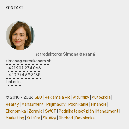
KONTAKT
šéfredaktorka
Simona Česaná
simona@euroekonom.sk
+421 907 234 066
+420 774 699 168
LinkedIn
© 2010 - 2026
SEO
|
Reklama a PR
|
Vrtuľníky
|
Autoškola
|
Reality
|
Manažment
|
Prijímáčky
|
Podnikanie
|
Financie
|
Ekonomika
|
Zdravie
|
SWOT
|
Podnikateľský plán
|
Manažment
|
Marketing
|
Kultúra
|
Skúšky
|
Obchod
|
Dovolenka