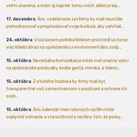
veľmi unavená, a mám aj napriek tomu cvičiť, alebo je lep...
17. decembra
:
Áno, vzdelávacie systémy by mali neustále
prehodnocovať a prispôsobovať svoje kurikulá, aby zahŕňali...
24. októbra
:
V súčasnom podnikateľskom prostredí sa čoraz
viac kládol dôraz na spoločenskú a environmentálnu zodp...
15. októbra
:
Neverbálna komunikácia môže mať značný vplyv
na spoločenské predsudky, keďže gestá, mimika, a telesn...
15. októbra
:
Z etického hľadiska by firmy mali byť
transparentné voči zamestnancom o používaní a ochrane ich
osob...
15. októbra
:
Áno, kalendár mien izbových rastlín môže
ovplyvniť vnímanie a starostlivosť o rastliny tým, že posky...