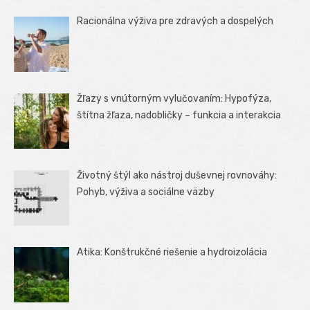
Racionálna výživa pre zdravých a dospelých
Žľazy s vnútorným vylučovaním: Hypofýza,
štítna žľaza, nadobličky – funkcia a interakcia
Životný štýl ako nástroj duševnej rovnováhy:
Pohyb, výživa a sociálne väzby
Atika: Konštrukčné riešenie a hydroizolácia