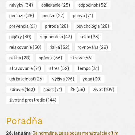
návyky
(34)
obliekanie
(25)
odpočinok
(52)
peniaze
(28)
peníze
(27)
pohyb
(71)
prevencia
(61)
príroda
(28)
psychológia
(28)
půjčky
(30)
regenerácia
(43)
relax
(93)
relaxovanie
(50)
riziká
(32)
rovnováha
(28)
rutina
(28)
spánok
(56)
strava
(66)
stravovanie
(71)
stres
(52)
tempo
(31)
udržateľnosť
(26)
výživa
(96)
yoga
(30)
zdravie
(163)
šport
(71)
ŽP
(58)
život
(109)
životné prostredie
(144)
Poradňa
26. januára
:
Je normálne, že sa počas menštruácie cítim