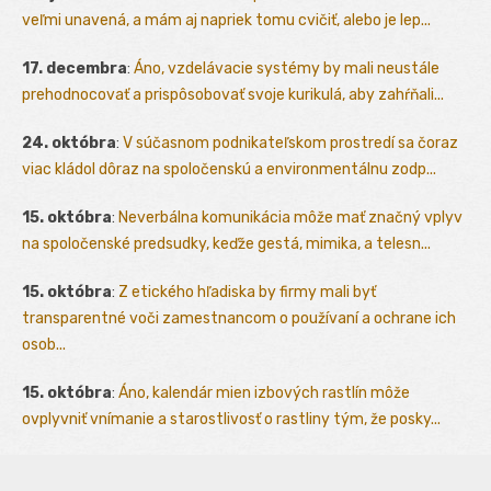
veľmi unavená, a mám aj napriek tomu cvičiť, alebo je lep...
17. decembra
:
Áno, vzdelávacie systémy by mali neustále
prehodnocovať a prispôsobovať svoje kurikulá, aby zahŕňali...
24. októbra
:
V súčasnom podnikateľskom prostredí sa čoraz
viac kládol dôraz na spoločenskú a environmentálnu zodp...
15. októbra
:
Neverbálna komunikácia môže mať značný vplyv
na spoločenské predsudky, keďže gestá, mimika, a telesn...
15. októbra
:
Z etického hľadiska by firmy mali byť
transparentné voči zamestnancom o používaní a ochrane ich
osob...
15. októbra
:
Áno, kalendár mien izbových rastlín môže
ovplyvniť vnímanie a starostlivosť o rastliny tým, že posky...