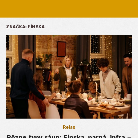
ZNAČKA:
FÍNSKA
Relax
Rôzne typy sáun: Fínska, parná, infra –