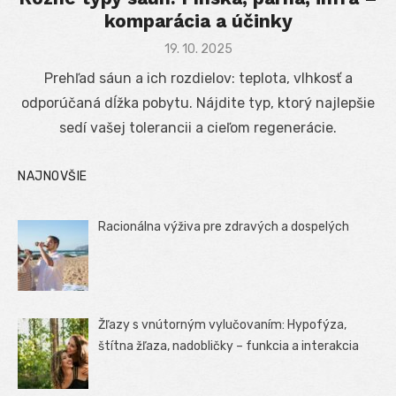
komparácia a účinky
Posted
19. 10. 2025
on
Prehľad sáun a ich rozdielov: teplota, vlhkosť a
odporúčaná dĺžka pobytu. Nájdite typ, ktorý najlepšie
sedí vašej tolerancii a cieľom regenerácie.
NAJNOVŠIE
Racionálna výživa pre zdravých a dospelých
Žľazy s vnútorným vylučovaním: Hypofýza,
štítna žľaza, nadobličky – funkcia a interakcia