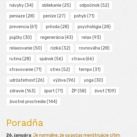
návyky
(34)
obliekanie
(25)
odpočinok
(52)
peniaze
(28)
peníze
(27)
pohyb
(71)
prevencia
(61)
príroda
(28)
psychológia
(28)
půjčky
(30)
regenerácia
(43)
relax
(93)
relaxovanie
(50)
riziká
(32)
rovnováha
(28)
rutina
(28)
spánok
(56)
strava
(66)
stravovanie
(71)
stres
(52)
tempo
(31)
udržateľnosť
(26)
výživa
(96)
yoga
(30)
zdravie
(163)
šport
(71)
ŽP
(58)
život
(109)
životné prostredie
(144)
Poradňa
26. januára
:
Je normálne, že sa počas menštruácie cítim