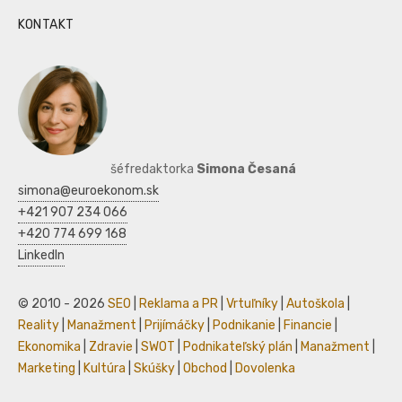
KONTAKT
šéfredaktorka
Simona Česaná
simona@euroekonom.sk
+421 907 234 066
+420 774 699 168
LinkedIn
© 2010 - 2026
SEO
|
Reklama a PR
|
Vrtuľníky
|
Autoškola
|
Reality
|
Manažment
|
Prijímáčky
|
Podnikanie
|
Financie
|
Ekonomika
|
Zdravie
|
SWOT
|
Podnikateľský plán
|
Manažment
|
Marketing
|
Kultúra
|
Skúšky
|
Obchod
|
Dovolenka