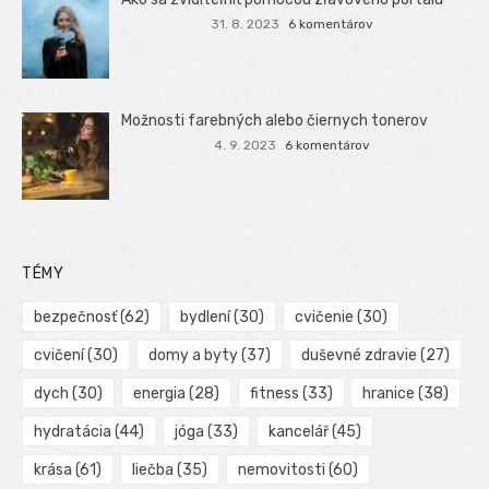
31. 8. 2023
6 komentárov
Možnosti farebných alebo čiernych tonerov
4. 9. 2023
6 komentárov
TÉMY
bezpečnosť
(62)
bydlení
(30)
cvičenie
(30)
cvičení
(30)
domy a byty
(37)
duševné zdravie
(27)
dych
(30)
energia
(28)
fitness
(33)
hranice
(38)
hydratácia
(44)
jóga
(33)
kancelář
(45)
krása
(61)
liečba
(35)
nemovitosti
(60)