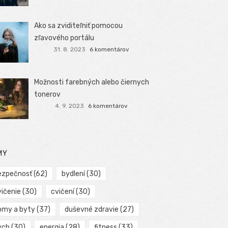
Ako sa zviditeľniť pomocou
zľavového portálu
31. 8. 2023
6 komentárov
Možnosti farebných alebo čiernych
tonerov
4. 9. 2023
6 komentárov
MY
ezpečnosť
(62)
bydlení
(30)
vičenie
(30)
cvičení
(30)
omy a byty
(37)
duševné zdravie
(27)
ych
(30)
energia
(28)
fitness
(33)