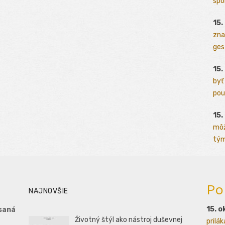
spo
15.
zna
ges
15.
byť
pou
15.
môž
tým
Po
NAJNOVŠIE
15. o
saná
Životný štýl ako nástroj duševnej
prilá