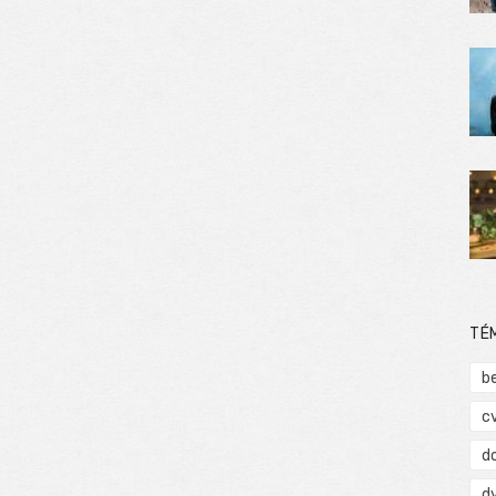
TÉ
b
c
d
d