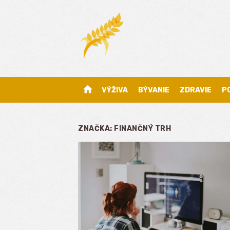
Skip
to
content
home
VÝŽIVA
BÝVANIE
ZDRAVIE
P
ZNAČKA:
FINANČNÝ TRH