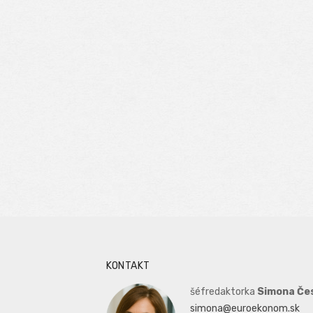
KONTAKT
šéfredaktorka
Simona Če
simona@euroekonom.sk