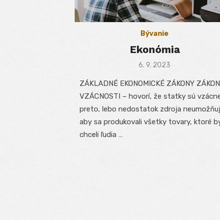
Bývanie
Ekonómia
Posted
6. 9. 2023
on
ZÁKLADNÉ EKONOMICKÉ ZÁKONY ZÁKON
VZÁCNOSTI – hovorí, že statky sú vzácn
preto, lebo nedostatok zdroja neumožňu
aby sa produkovali všetky tovary, ktoré b
chceli ľudia …