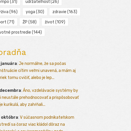
empo
(31)
udržateľnosť
(26)
ýživa
(96)
yoga
(30)
zdravie
(163)
port
(71)
ŽP
(58)
život
(109)
ivotné prostredie
(144)
oradňa
 januára
:
Je normálne, že sa počas
štruácie cítim veľmi unavená, a mám aj
iek tomu cvičiť, alebo je lep...
 decembra
:
Áno, vzdelávacie systémy by
i neustále prehodnocovať a prispôsobovať
e kurikulá, aby zahŕňali...
 októbra
:
V súčasnom podnikateľskom
stredí sa čoraz viac kládol dôraz na