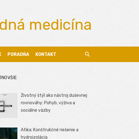
odná medicína
X
PORADŇA
KONTAKT
JNOVŠIE
Životný štýl ako nástroj duševnej
rovnováhy: Pohyb, výživa a
sociálne väzby
Atika: Konštrukčné riešenie a
hydroizolácia