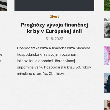
Život
Prognózy vývoja finančnej
krízy v Európskej únii
Posted
31. 8. 2023
on
e
Hospodárska kríza a finančná kríza Súčasná
je
hospodárska kríza svojím rozsahom,
y
intenzitou a dopadmi, čoraz viacej
pripomína veľkú hospodársku krízu 30. rokov
minulého storočia. Obe krízy …