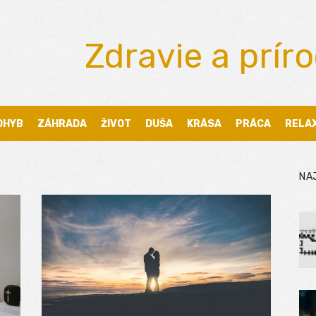
Zdravie a prír
OHYB
ZÁHRADA
ŽIVOT
DUŠA
KRÁSA
PRÁCA
RELA
NA