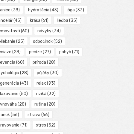
ranice
(38)
hydratácia
(43)
jóga
(33)
ancelář
(45)
krása
(61)
liečba
(35)
emovitosti
(60)
návyky
(34)
liekanie
(25)
odpočinok
(52)
eniaze
(28)
peníze
(27)
pohyb
(71)
revencia
(60)
príroda
(28)
sychológia
(28)
půjčky
(30)
egenerácia
(43)
relax
(93)
elaxovanie
(50)
riziká
(32)
ovnováha
(28)
rutina
(28)
pánok
(56)
strava
(66)
travovanie
(71)
stres
(52)