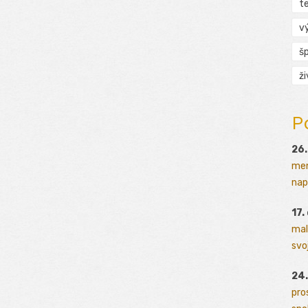
t
v
š
ž
P
26.
men
napr
17.
mal
svoj
24.
pro