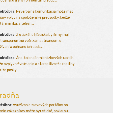
ločenskú a environmentálnu zodp...
 októbra
:
Neverbálna komunikácia môže mať
čný vplyv na spoločenské predsudky, keďže
tá, mimika, a telesn...
 októbra
:
Z etického hľadiska by firmy mali
 transparentné voči zamestnancom o
žívaní a ochrane ich osob...
 októbra
:
Áno, kalendár mien izbových rastlín
e ovplyvniť vnímanie a starostlivosť o rastliny
, že posky...
radňa
któbra
:
Využívanie zľavových portálov na
kanie zákazníkov môže byť etické, pokiaľ sú