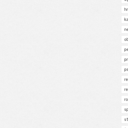
h
k
n
ob
p
p
p
r
r
r
s
s