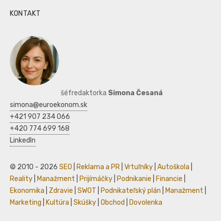
KONTAKT
šéfredaktorka
Simona Česaná
simona@euroekonom.sk
+421 907 234 066
+420 774 699 168
LinkedIn
© 2010 - 2026
SEO
|
Reklama a PR
|
Vrtuľníky
|
Autoškola
|
Reality
|
Manažment
|
Prijímáčky
|
Podnikanie
|
Financie
|
Ekonomika
|
Zdravie
|
SWOT
|
Podnikateľský plán
|
Manažment
|
Marketing
|
Kultúra
|
Skúšky
|
Obchod
|
Dovolenka