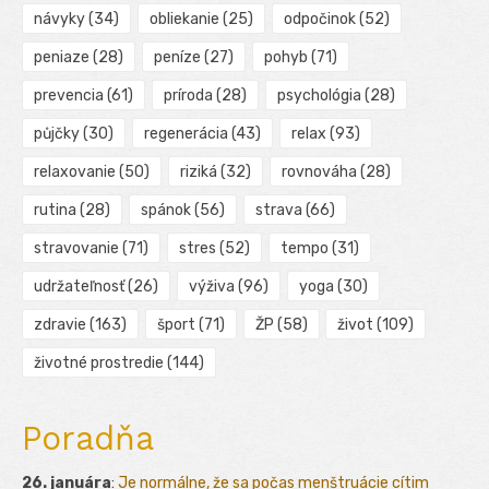
návyky
(34)
obliekanie
(25)
odpočinok
(52)
peniaze
(28)
peníze
(27)
pohyb
(71)
prevencia
(61)
príroda
(28)
psychológia
(28)
půjčky
(30)
regenerácia
(43)
relax
(93)
relaxovanie
(50)
riziká
(32)
rovnováha
(28)
rutina
(28)
spánok
(56)
strava
(66)
stravovanie
(71)
stres
(52)
tempo
(31)
udržateľnosť
(26)
výživa
(96)
yoga
(30)
zdravie
(163)
šport
(71)
ŽP
(58)
život
(109)
životné prostredie
(144)
Poradňa
26. januára
:
Je normálne, že sa počas menštruácie cítim