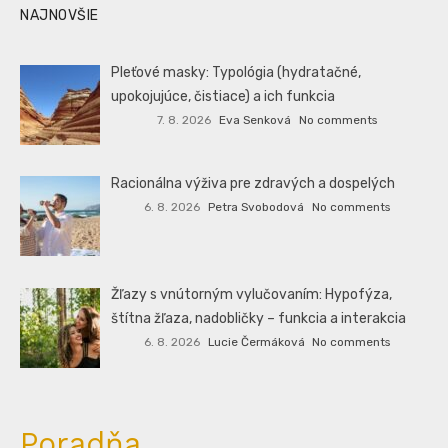
NAJNOVŠIE
Pleťové masky: Typológia (hydratačné,
upokojujúce, čistiace) a ich funkcia
7. 8. 2026
Eva Senková
No comments
Racionálna výživa pre zdravých a dospelých
6. 8. 2026
Petra Svobodová
No comments
Žľazy s vnútorným vylučovaním: Hypofýza,
štítna žľaza, nadobličky – funkcia a interakcia
6. 8. 2026
Lucie Čermáková
No comments
Poradňa