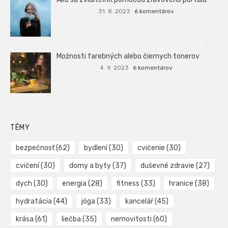
31. 8. 2023
6 komentárov
Možnosti farebných alebo čiernych tonerov
4. 9. 2023
6 komentárov
TÉMY
bezpečnosť
(62)
bydlení
(30)
cvičenie
(30)
cvičení
(30)
domy a byty
(37)
duševné zdravie
(27)
dych
(30)
energia
(28)
fitness
(33)
hranice
(38)
hydratácia
(44)
jóga
(33)
kancelář
(45)
krása
(61)
liečba
(35)
nemovitosti
(60)