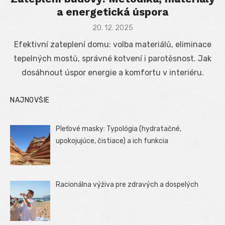
a energetická úspora
Posted
20. 12. 2025
on
Efektivní zateplení domu: volba materiálů, eliminace
tepelných mostů, správné kotvení i parotěsnost. Jak
dosáhnout úspor energie a komfortu v interiéru.
NAJNOVŠIE
Pleťové masky: Typológia (hydratačné,
upokojujúce, čistiace) a ich funkcia
Racionálna výživa pre zdravých a dospelých