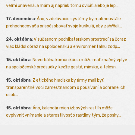
veľmi unavená, a mám aj napriek tomu cvičiť, alebo je lep...
17. decembra
:
Áno, vzdelávacie systémy by mali neustále
prehodnocovať a prispôsobovať svoje kurikulá, aby zahŕňali...
24. októbra
:
V súčasnom podnikateľskom prostredí sa čoraz
viac kládol dôraz na spoločenskú a environmentálnu zodp...
15. októbra
:
Neverbálna komunikácia môže mať značný vplyv
na spoločenské predsudky, keďže gestá, mimika, a telesn...
15. októbra
:
Z etického hľadiska by firmy mali byť
transparentné voči zamestnancom o používaní a ochrane ich
osob...
15. októbra
:
Áno, kalendár mien izbových rastlín môže
ovplyvniť vnímanie a starostlivosť o rastliny tým, že posky...