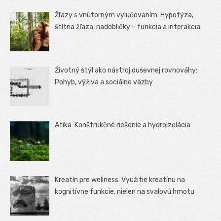
Žľazy s vnútorným vylučovaním: Hypofýza,
štítna žľaza, nadobličky – funkcia a interakcia
Životný štýl ako nástroj duševnej rovnováhy:
Pohyb, výživa a sociálne väzby
Atika: Konštrukčné riešenie a hydroizolácia
Kreatín pre wellness: Využitie kreatínu na
kognitívne funkcie, nielen na svalovú hmotu