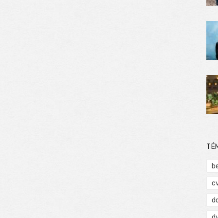
TÉ
b
c
d
d