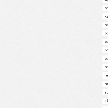
h
k
n
ob
p
p
p
r
r
r
s
s