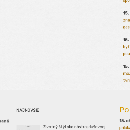
spo
15.
zna
ges
15.
byť
pou
15.
môž
tým
Po
NAJNOVŠIE
15. o
saná
Životný štýl ako nástroj duševnej
prilá