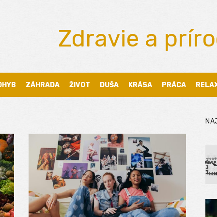
Zdravie a prír
OHYB
ZÁHRADA
ŽIVOT
DUŠA
KRÁSA
PRÁCA
RELA
NA