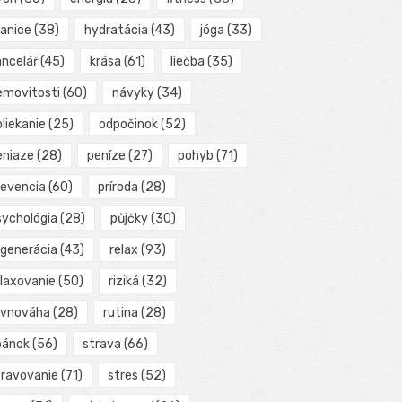
ranice
(38)
hydratácia
(43)
jóga
(33)
ancelář
(45)
krása
(61)
liečba
(35)
emovitosti
(60)
návyky
(34)
liekanie
(25)
odpočinok
(52)
eniaze
(28)
peníze
(27)
pohyb
(71)
revencia
(60)
príroda
(28)
sychológia
(28)
půjčky
(30)
egenerácia
(43)
relax
(93)
elaxovanie
(50)
riziká
(32)
ovnováha
(28)
rutina
(28)
pánok
(56)
strava
(66)
travovanie
(71)
stres
(52)