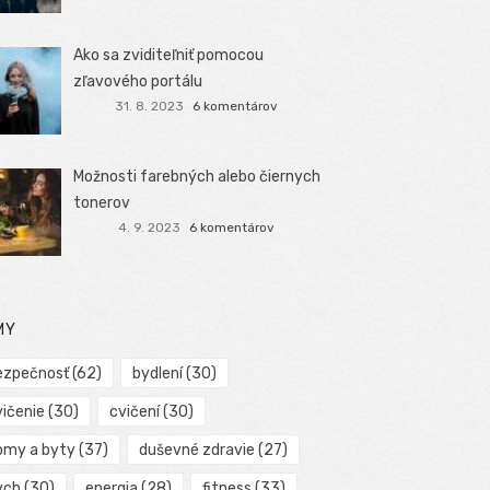
Ako sa zviditeľniť pomocou
zľavového portálu
31. 8. 2023
6 komentárov
Možnosti farebných alebo čiernych
tonerov
4. 9. 2023
6 komentárov
MY
ezpečnosť
(62)
bydlení
(30)
vičenie
(30)
cvičení
(30)
omy a byty
(37)
duševné zdravie
(27)
ych
(30)
energia
(28)
fitness
(33)