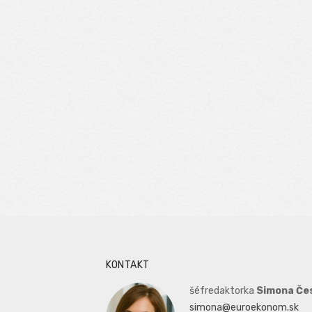
KONTAKT
šéfredaktorka
Simona Če
simona@euroekonom.sk