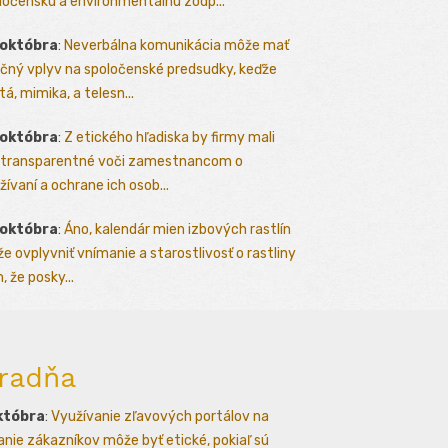
ločenskú a environmentálnu zodp...
 októbra
:
Neverbálna komunikácia môže mať
čný vplyv na spoločenské predsudky, keďže
tá, mimika, a telesn...
 októbra
:
Z etického hľadiska by firmy mali
 transparentné voči zamestnancom o
žívaní a ochrane ich osob...
 októbra
:
Áno, kalendár mien izbových rastlín
e ovplyvniť vnímanie a starostlivosť o rastliny
, že posky...
radňa
któbra
:
Využívanie zľavových portálov na
kanie zákazníkov môže byť etické, pokiaľ sú