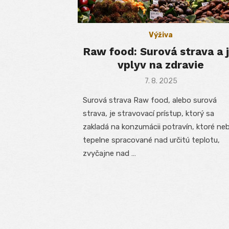
Výživa
Raw food: Surová strava a j
vplyv na zdravie
Posted
7. 8. 2025
on
Surová strava Raw food, alebo surová
strava, je stravovací prístup, ktorý sa
zakladá na konzumácii potravín, ktoré neb
tepelne spracované nad určitú teplotu,
zvyčajne nad …