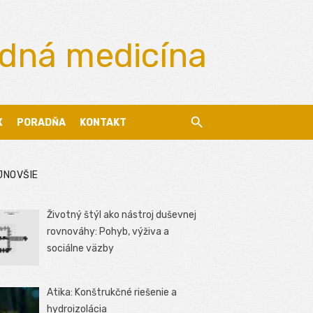
odná medicína
X
PORADŇA
KONTAKT
JNOVŠIE
Životný štýl ako nástroj duševnej
rovnováhy: Pohyb, výživa a
sociálne väzby
Atika: Konštrukčné riešenie a
hydroizolácia