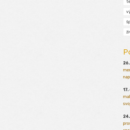
t
v
š
ž
P
26.
men
napr
17.
mal
svoj
24.
pro