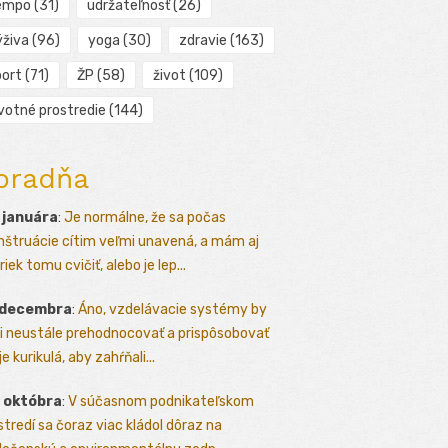
empo
(31)
udržateľnosť
(26)
ýživa
(96)
yoga
(30)
zdravie
(163)
port
(71)
ŽP
(58)
život
(109)
ivotné prostredie
(144)
oradňa
 januára
:
Je normálne, že sa počas
štruácie cítim veľmi unavená, a mám aj
iek tomu cvičiť, alebo je lep...
 decembra
:
Áno, vzdelávacie systémy by
i neustále prehodnocovať a prispôsobovať
e kurikulá, aby zahŕňali...
 októbra
:
V súčasnom podnikateľskom
stredí sa čoraz viac kládol dôraz na