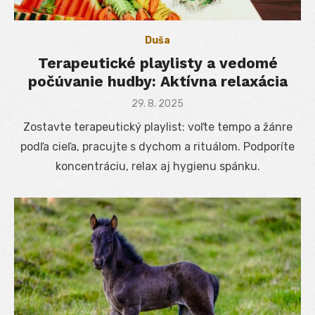
Duša
Terapeutické playlisty a vedomé
počúvanie hudby: Aktívna relaxácia
Posted
29. 8. 2025
on
Zostavte terapeutický playlist: voľte tempo a žánre
podľa cieľa, pracujte s dychom a rituálom. Podporíte
koncentráciu, relax aj hygienu spánku.