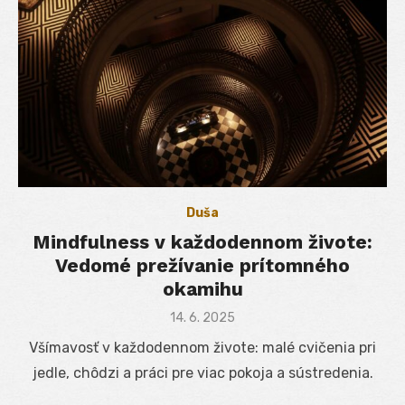
Duša
Mindfulness v každodennom živote:
Vedomé prežívanie prítomného
okamihu
Posted
14. 6. 2025
on
Všímavosť v každodennom živote: malé cvičenia pri
jedle, chôdzi a práci pre viac pokoja a sústredenia.