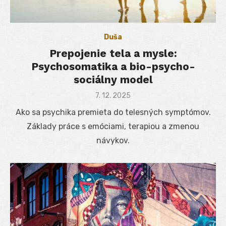
Duša
Prepojenie tela a mysle:
Psychosomatika a bio-psycho-
sociálny model
Posted
7. 12. 2025
on
Ako sa psychika premieta do telesných symptómov.
Základy práce s emóciami, terapiou a zmenou
návykov.