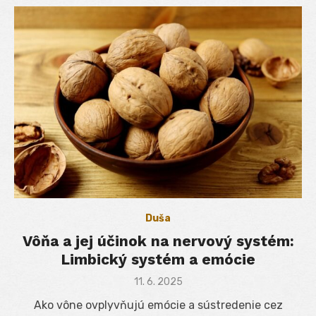
Duša
Vôňa a jej účinok na nervový systém:
Limbický systém a emócie
Posted
11. 6. 2025
on
Ako vône ovplyvňujú emócie a sústredenie cez