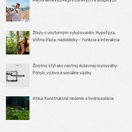
Racionálna výživa pre zdravých a dospelých
Žľazy s vnútorným vylučovaním: Hypofýza,
štítna žľaza, nadobličky – funkcia a interakcia
Životný štýl ako nástroj duševnej rovnováhy:
Pohyb, výživa a sociálne väzby
Atika: Konštrukčné riešenie a hydroizolácia