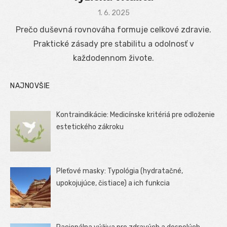
Posted
1. 6. 2025
on
Prečo duševná rovnováha formuje celkové zdravie.
Praktické zásady pre stabilitu a odolnosť v
každodennom živote.
NAJNOVŠIE
Kontraindikácie: Medicínske kritériá pre odloženie
estetického zákroku
Pleťové masky: Typológia (hydratačné,
upokojujúce, čistiace) a ich funkcia