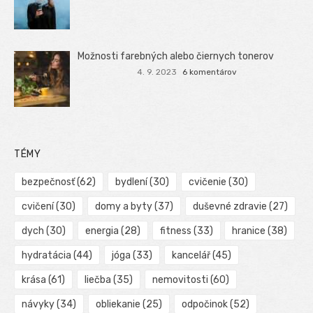
Možnosti farebných alebo čiernych tonerov
4. 9. 2023
6 komentárov
TÉMY
bezpečnosť
(62)
bydlení
(30)
cvičenie
(30)
cvičení
(30)
domy a byty
(37)
duševné zdravie
(27)
dych
(30)
energia
(28)
fitness
(33)
hranice
(38)
hydratácia
(44)
jóga
(33)
kancelář
(45)
krása
(61)
liečba
(35)
nemovitosti
(60)
návyky
(34)
obliekanie
(25)
odpočinok
(52)