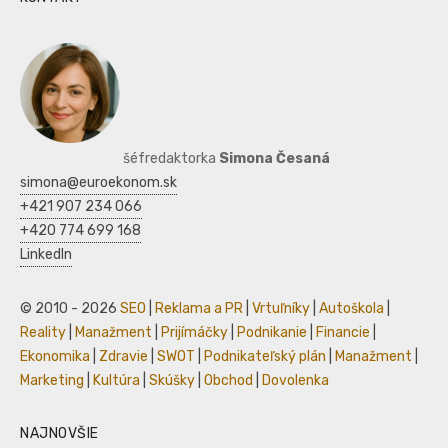
šéfredaktorka
Simona Česaná
simona@euroekonom.sk
+421 907 234 066
+420 774 699 168
LinkedIn
© 2010 - 2026
SEO
|
Reklama a PR
|
Vrtuľníky
|
Autoškola
|
Reality
|
Manažment
|
Prijímáčky
|
Podnikanie
|
Financie
|
Ekonomika
|
Zdravie
|
SWOT
|
Podnikateľský plán
|
Manažment
|
Marketing
|
Kultúra
|
Skúšky
|
Obchod
|
Dovolenka
NAJNOVŠIE