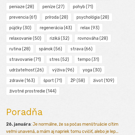
peniaze
(28)
peníze
(27)
pohyb
(71)
prevencia
(61)
príroda
(28)
psychológia
(28)
půjčky
(30)
regenerácia
(43)
relax
(93)
relaxovanie
(50)
riziká
(32)
rovnováha
(28)
rutina
(28)
spánok
(56)
strava
(66)
stravovanie
(71)
stres
(52)
tempo
(31)
udržateľnosť
(26)
výživa
(96)
yoga
(30)
zdravie
(163)
šport
(71)
ŽP
(58)
život
(109)
životné prostredie
(144)
Poradňa
26. januára
:
Je normálne, že sa počas menštruácie cítim
veľmi unavená, a mám aj napriek tomu cvičiť, alebo je lep...