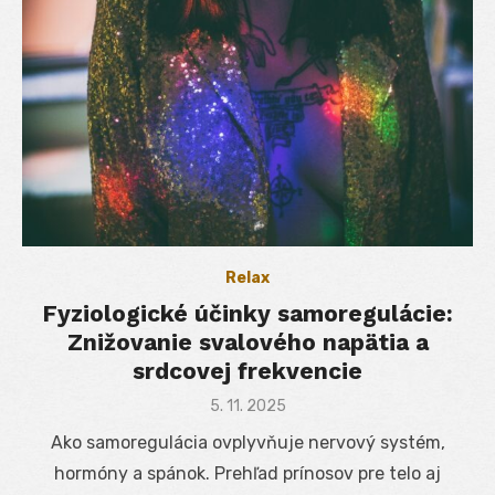
Relax
Fyziologické účinky samoregulácie:
Znižovanie svalového napätia a
srdcovej frekvencie
Posted
5. 11. 2025
on
Ako samoregulácia ovplyvňuje nervový systém,
hormóny a spánok. Prehľad prínosov pre telo aj