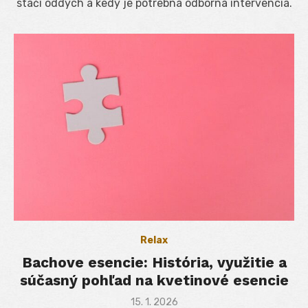
stačí oddych a kedy je potrebná odborná intervencia.
Relax
Bachove esencie: História, využitie a
súčasný pohľad na kvetinové esencie
Posted
15. 1. 2026