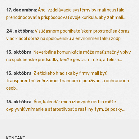
17. decembra
:
Áno, vzdelávacie systémy by mali neustále
prehodnocovať a prispôsobovať svoje kurikulá, aby zahŕňali...
24. októbra
:
V súčasnom podnikateľskom prostredí sa čoraz
viac kládol dôraz na spoločenskú a environmentálnu zodp...
15. októbra
:
Neverbálna komunikácia môže mať značný vplyv
na spoločenské predsudky, keďže gestá, mimika, a telesn...
15. októbra
:
Z etického hľadiska by firmy mali byť
transparentné voči zamestnancom o používaní a ochrane ich
osob...
15. októbra
:
Áno, kalendár mien izbových rastlín môže
ovplyvniť vnímanie a starostlivosť o rastliny tým, že posky...
KONTAKT