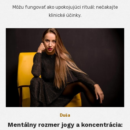
on
Môžu fungovať ako upokojujúci rituál; nečakajte
klinické účinky.
Duša
Mentálny rozmer jogy a koncentrácia: