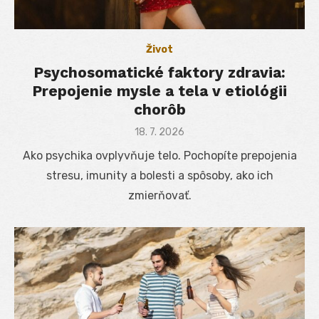
Život
Psychosomatické faktory zdravia:
Prepojenie mysle a tela v etiológii
chorôb
Posted
18. 7. 2026
on
Ako psychika ovplyvňuje telo. Pochopíte prepojenia
stresu, imunity a bolesti a spôsoby, ako ich
zmierňovať.