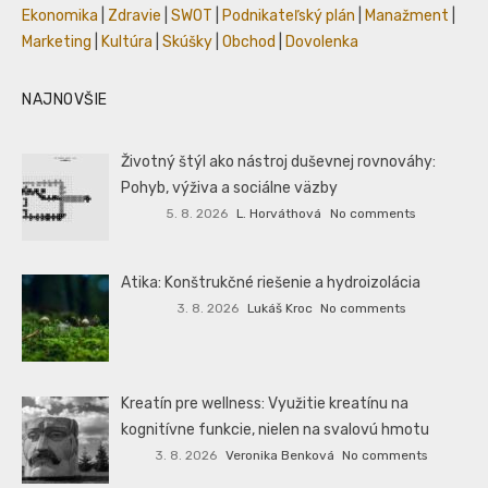
Ekonomika
|
Zdravie
|
SWOT
|
Podnikateľský plán
|
Manažment
|
Marketing
|
Kultúra
|
Skúšky
|
Obchod
|
Dovolenka
NAJNOVŠIE
Životný štýl ako nástroj duševnej rovnováhy:
Pohyb, výživa a sociálne väzby
5. 8. 2026
L. Horváthová
No comments
Atika: Konštrukčné riešenie a hydroizolácia
3. 8. 2026
Lukáš Kroc
No comments
Kreatín pre wellness: Využitie kreatínu na
kognitívne funkcie, nielen na svalovú hmotu
3. 8. 2026
Veronika Benková
No comments