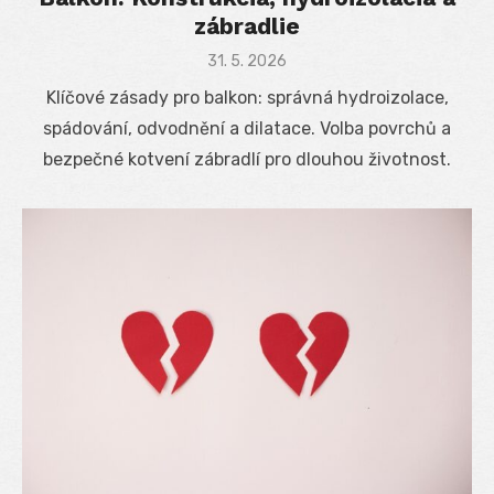
zábradlie
Posted
31. 5. 2026
on
Klíčové zásady pro balkon: správná hydroizolace,
spádování, odvodnění a dilatace. Volba povrchů a
bezpečné kotvení zábradlí pro dlouhou životnost.