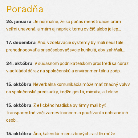
Poradňa
26. januára
:
Je normálne, že sa počas menštruácie cítim
veľmi unavená, a mám aj napriek tomu cvičiť, alebo je lep...
17. decembra
:
Áno, vzdelávacie systémy by mali neustále
prehodnocovať a prispôsobovať svoje kurikulá, aby zahŕňali...
24. októbra
:
V súčasnom podnikateľskom prostredí sa čoraz
viac kládol dôraz na spoločenskú a environmentálnu zodp...
15. októbra
:
Neverbálna komunikácia môže mať značný vplyv
na spoločenské predsudky, keďže gestá, mimika, a telesn...
15. októbra
:
Z etického hľadiska by firmy mali byť
transparentné voči zamestnancom o používaní a ochrane ich
osob...
15. októbra
:
Áno, kalendár mien izbových rastlín môže