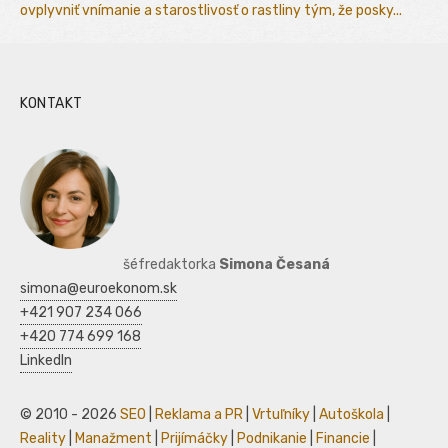
ovplyvniť vnímanie a starostlivosť o rastliny tým, že posky...
KONTAKT
šéfredaktorka
Simona Česaná
simona@euroekonom.sk
+421 907 234 066
+420 774 699 168
LinkedIn
© 2010 - 2026
SEO
|
Reklama a PR
|
Vrtuľníky
|
Autoškola
|
Reality
|
Manažment
|
Prijímáčky
|
Podnikanie
|
Financie
|