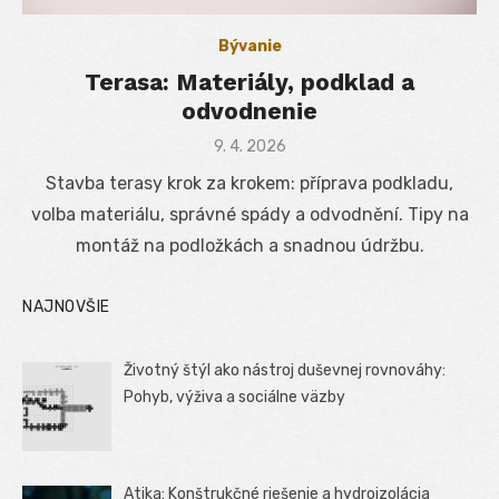
Bývanie
Terasa: Materiály, podklad a
odvodnenie
Posted
9. 4. 2026
on
Stavba terasy krok za krokem: příprava podkladu,
volba materiálu, správné spády a odvodnění. Tipy na
montáž na podložkách a snadnou údržbu.
NAJNOVŠIE
Životný štýl ako nástroj duševnej rovnováhy:
Pohyb, výživa a sociálne väzby
Atika: Konštrukčné riešenie a hydroizolácia