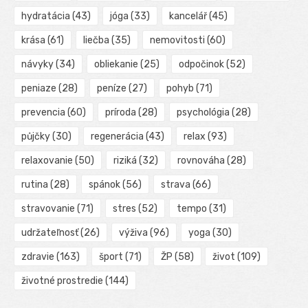
hydratácia
(43)
jóga
(33)
kancelář
(45)
krása
(61)
liečba
(35)
nemovitosti
(60)
návyky
(34)
obliekanie
(25)
odpočinok
(52)
peniaze
(28)
peníze
(27)
pohyb
(71)
prevencia
(60)
príroda
(28)
psychológia
(28)
půjčky
(30)
regenerácia
(43)
relax
(93)
relaxovanie
(50)
riziká
(32)
rovnováha
(28)
rutina
(28)
spánok
(56)
strava
(66)
stravovanie
(71)
stres
(52)
tempo
(31)
udržateľnosť
(26)
výživa
(96)
yoga
(30)
zdravie
(163)
šport
(71)
ŽP
(58)
život
(109)
životné prostredie
(144)