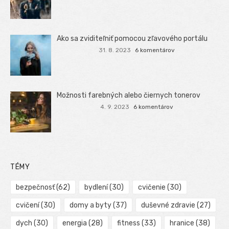
Ako sa zviditeľniť pomocou zľavového portálu
31. 8. 2023
6 komentárov
Možnosti farebných alebo čiernych tonerov
4. 9. 2023
6 komentárov
TÉMY
bezpečnosť
(62)
bydlení
(30)
cvičenie
(30)
cvičení
(30)
domy a byty
(37)
duševné zdravie
(27)
dych
(30)
energia
(28)
fitness
(33)
hranice
(38)