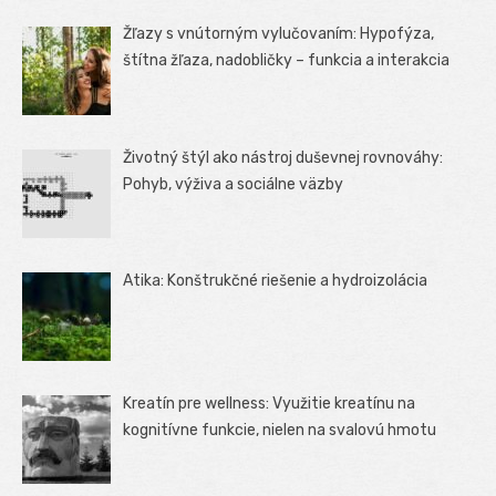
Žľazy s vnútorným vylučovaním: Hypofýza,
štítna žľaza, nadobličky – funkcia a interakcia
Životný štýl ako nástroj duševnej rovnováhy:
Pohyb, výživa a sociálne väzby
Atika: Konštrukčné riešenie a hydroizolácia
Kreatín pre wellness: Využitie kreatínu na
kognitívne funkcie, nielen na svalovú hmotu