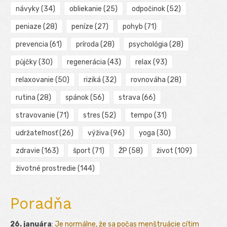
návyky
(34)
obliekanie
(25)
odpočinok
(52)
peniaze
(28)
peníze
(27)
pohyb
(71)
prevencia
(61)
príroda
(28)
psychológia
(28)
půjčky
(30)
regenerácia
(43)
relax
(93)
relaxovanie
(50)
riziká
(32)
rovnováha
(28)
rutina
(28)
spánok
(56)
strava
(66)
stravovanie
(71)
stres
(52)
tempo
(31)
udržateľnosť
(26)
výživa
(96)
yoga
(30)
zdravie
(163)
šport
(71)
ŽP
(58)
život
(109)
životné prostredie
(144)
Poradňa
26. januára
:
Je normálne, že sa počas menštruácie cítim