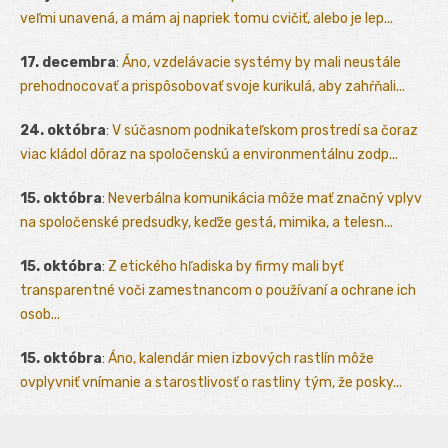
veľmi unavená, a mám aj napriek tomu cvičiť, alebo je lep...
17. decembra
:
Áno, vzdelávacie systémy by mali neustále
prehodnocovať a prispôsobovať svoje kurikulá, aby zahŕňali...
24. októbra
:
V súčasnom podnikateľskom prostredí sa čoraz
viac kládol dôraz na spoločenskú a environmentálnu zodp...
15. októbra
:
Neverbálna komunikácia môže mať značný vplyv
na spoločenské predsudky, keďže gestá, mimika, a telesn...
15. októbra
:
Z etického hľadiska by firmy mali byť
transparentné voči zamestnancom o používaní a ochrane ich
osob...
15. októbra
:
Áno, kalendár mien izbových rastlín môže
ovplyvniť vnímanie a starostlivosť o rastliny tým, že posky...