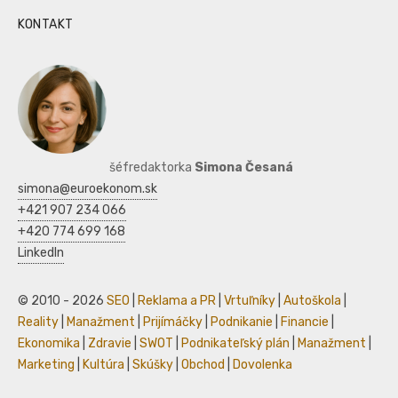
KONTAKT
šéfredaktorka
Simona Česaná
simona@euroekonom.sk
+421 907 234 066
+420 774 699 168
LinkedIn
© 2010 - 2026
SEO
|
Reklama a PR
|
Vrtuľníky
|
Autoškola
|
Reality
|
Manažment
|
Prijímáčky
|
Podnikanie
|
Financie
|
Ekonomika
|
Zdravie
|
SWOT
|
Podnikateľský plán
|
Manažment
|
Marketing
|
Kultúra
|
Skúšky
|
Obchod
|
Dovolenka