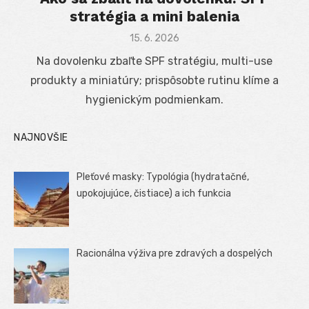
stratégia a mini balenia
Posted
15. 6. 2026
on
Na dovolenku zbaľte SPF stratégiu, multi-use
produkty a miniatúry; prispôsobte rutinu klíme a
hygienickým podmienkam.
NAJNOVŠIE
Pleťové masky: Typológia (hydratačné,
upokojujúce, čistiace) a ich funkcia
Racionálna výživa pre zdravých a dospelých