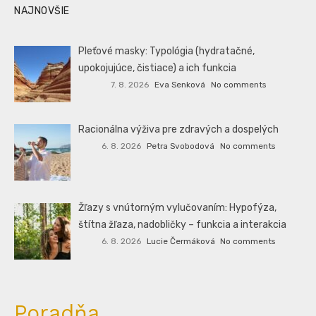
NAJNOVŠIE
Pleťové masky: Typológia (hydratačné,
upokojujúce, čistiace) a ich funkcia
7. 8. 2026
Eva Senková
No comments
Racionálna výživa pre zdravých a dospelých
6. 8. 2026
Petra Svobodová
No comments
Žľazy s vnútorným vylučovaním: Hypofýza,
štítna žľaza, nadobličky – funkcia a interakcia
6. 8. 2026
Lucie Čermáková
No comments
Poradňa