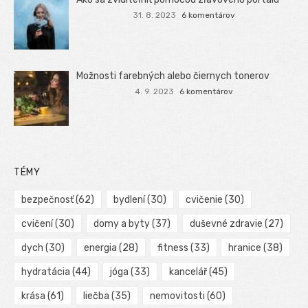
31. 8. 2023
6 komentárov
Možnosti farebných alebo čiernych tonerov
4. 9. 2023
6 komentárov
TÉMY
bezpečnosť
(62)
bydlení
(30)
cvičenie
(30)
cvičení
(30)
domy a byty
(37)
duševné zdravie
(27)
dych
(30)
energia
(28)
fitness
(33)
hranice
(38)
hydratácia
(44)
jóga
(33)
kancelář
(45)
krása
(61)
liečba
(35)
nemovitosti
(60)