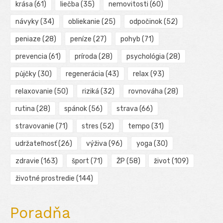
krása
(61)
liečba
(35)
nemovitosti
(60)
návyky
(34)
obliekanie
(25)
odpočinok
(52)
peniaze
(28)
peníze
(27)
pohyb
(71)
prevencia
(61)
príroda
(28)
psychológia
(28)
půjčky
(30)
regenerácia
(43)
relax
(93)
relaxovanie
(50)
riziká
(32)
rovnováha
(28)
rutina
(28)
spánok
(56)
strava
(66)
stravovanie
(71)
stres
(52)
tempo
(31)
udržateľnosť
(26)
výživa
(96)
yoga
(30)
zdravie
(163)
šport
(71)
ŽP
(58)
život
(109)
životné prostredie
(144)
Poradňa