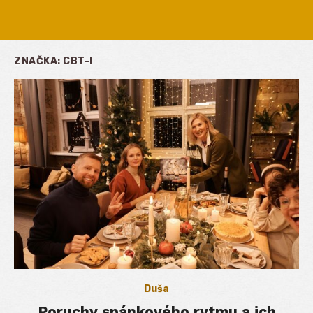
ZNAČKA:
CBT-I
Duša
Poruchy spánkového rytmu a ich