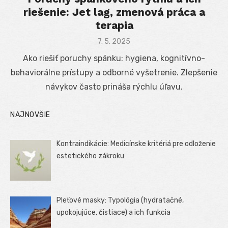
riešenie: Jet lag, zmenová práca a
terapia
Posted
7. 5. 2025
on
Ako riešiť poruchy spánku: hygiena, kognitívno-
behaviorálne prístupy a odborné vyšetrenie. Zlepšenie
návykov často prináša rýchlu úľavu.
NAJNOVŠIE
Kontraindikácie: Medicínske kritériá pre odloženie
estetického zákroku
Pleťové masky: Typológia (hydratačné,
upokojujúce, čistiace) a ich funkcia