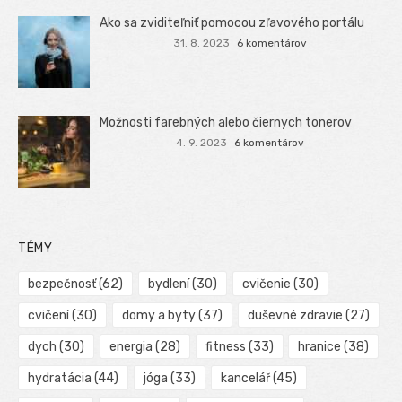
Ako sa zviditeľniť pomocou zľavového portálu
31. 8. 2023
6 komentárov
Možnosti farebných alebo čiernych tonerov
4. 9. 2023
6 komentárov
TÉMY
bezpečnosť
(62)
bydlení
(30)
cvičenie
(30)
cvičení
(30)
domy a byty
(37)
duševné zdravie
(27)
dych
(30)
energia
(28)
fitness
(33)
hranice
(38)
hydratácia
(44)
jóga
(33)
kancelář
(45)