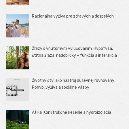
Racionálna výživa pre zdravých a dospelých
Žľazy s vnútorným vylučovaním: Hypofýza,
štítna žľaza, nadobličky – funkcia a interakcia
Životný štýl ako nástroj duševnej rovnováhy:
Pohyb, výživa a sociálne väzby
Atika: Konštrukčné riešenie a hydroizolácia