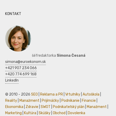
KONTAKT
šéfredaktorka
Simona Česaná
simona@euroekonom.sk
+421 907 234 066
+420 774 699 168
LinkedIn
© 2010 - 2026
SEO
|
Reklama a PR
|
Vrtuľníky
|
Autoškola
|
Reality
|
Manažment
|
Prijímáčky
|
Podnikanie
|
Financie
|
Ekonomika
|
Zdravie
|
SWOT
|
Podnikateľský plán
|
Manažment
|
Marketing
|
Kultúra
|
Skúšky
|
Obchod
|
Dovolenka