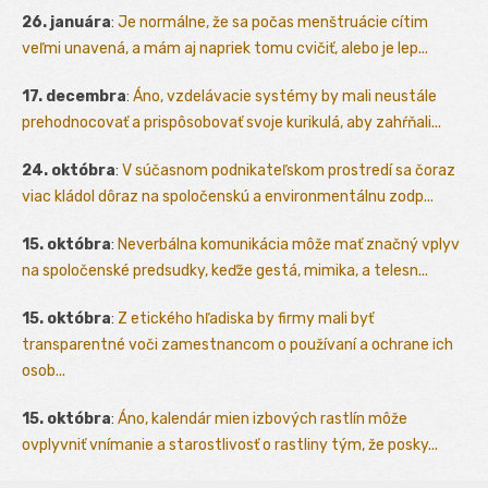
26. januára
:
Je normálne, že sa počas menštruácie cítim
veľmi unavená, a mám aj napriek tomu cvičiť, alebo je lep...
17. decembra
:
Áno, vzdelávacie systémy by mali neustále
prehodnocovať a prispôsobovať svoje kurikulá, aby zahŕňali...
24. októbra
:
V súčasnom podnikateľskom prostredí sa čoraz
viac kládol dôraz na spoločenskú a environmentálnu zodp...
15. októbra
:
Neverbálna komunikácia môže mať značný vplyv
na spoločenské predsudky, keďže gestá, mimika, a telesn...
15. októbra
:
Z etického hľadiska by firmy mali byť
transparentné voči zamestnancom o používaní a ochrane ich
osob...
15. októbra
:
Áno, kalendár mien izbových rastlín môže
ovplyvniť vnímanie a starostlivosť o rastliny tým, že posky...