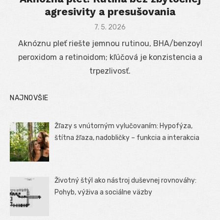
agresivity a presušovania
Posted
7. 5. 2026
on
Aknóznu pleť riešte jemnou rutinou, BHA/benzoyl
peroxidom a retinoidom; kľúčová je konzistencia a
trpezlivosť.
NAJNOVŠIE
Žľazy s vnútorným vylučovaním: Hypofýza,
štítna žľaza, nadobličky – funkcia a interakcia
Životný štýl ako nástroj duševnej rovnováhy:
Pohyb, výživa a sociálne väzby