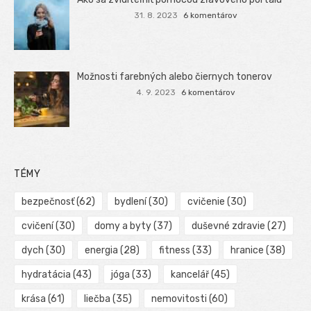
31. 8. 2023
6 komentárov
Možnosti farebných alebo čiernych tonerov
4. 9. 2023
6 komentárov
TÉMY
bezpečnosť
(62)
bydlení
(30)
cvičenie
(30)
cvičení
(30)
domy a byty
(37)
duševné zdravie
(27)
dych
(30)
energia
(28)
fitness
(33)
hranice
(38)
hydratácia
(43)
jóga
(33)
kancelář
(45)
krása
(61)
liečba
(35)
nemovitosti
(60)