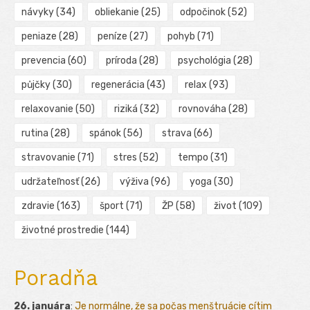
návyky
(34)
obliekanie
(25)
odpočinok
(52)
peniaze
(28)
peníze
(27)
pohyb
(71)
prevencia
(60)
príroda
(28)
psychológia
(28)
půjčky
(30)
regenerácia
(43)
relax
(93)
relaxovanie
(50)
riziká
(32)
rovnováha
(28)
rutina
(28)
spánok
(56)
strava
(66)
stravovanie
(71)
stres
(52)
tempo
(31)
udržateľnosť
(26)
výživa
(96)
yoga
(30)
zdravie
(163)
šport
(71)
ŽP
(58)
život
(109)
životné prostredie
(144)
Poradňa
26. januára
:
Je normálne, že sa počas menštruácie cítim