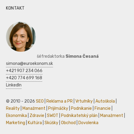
KONTAKT
šéfredaktorka
Simona Česaná
simona@euroekonom.sk
+421 907 234 066
+420 774 699 168
LinkedIn
© 2010 - 2026
SEO
|
Reklama a PR
|
Vrtuľníky
|
Autoškola
|
Reality
|
Manažment
|
Prijímáčky
|
Podnikanie
|
Financie
|
Ekonomika
|
Zdravie
|
SWOT
|
Podnikateľský plán
|
Manažment
|
Marketing
|
Kultúra
|
Skúšky
|
Obchod
|
Dovolenka