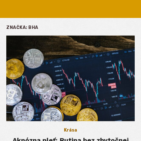
ZNAČKA:
BHA
Krása
Aknózna pleť: Rutina bez zbytočnej