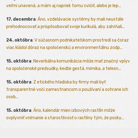
veľmi unavená, a mám aj napriek tomu cvičiť, alebo je lep...
17. decembra
:
Áno, vzdelávacie systémy by mali neustále
prehodnocovať a prispôsobovať svoje kurikulá, aby zahŕňali...
24. októbra
:
V súčasnom podnikateľskom prostredí sa čoraz
viac kládol dôraz na spoločenskú a environmentálnu zodp...
15. októbra
:
Neverbálna komunikácia môže mať značný vplyv
na spoločenské predsudky, keďže gestá, mimika, a telesn...
15. októbra
:
Z etického hľadiska by firmy mali byť
transparentné voči zamestnancom o používaní a ochrane ich
osob...
15. októbra
:
Áno, kalendár mien izbových rastlín môže
ovplyvniť vnímanie a starostlivosť o rastliny tým, že posky...