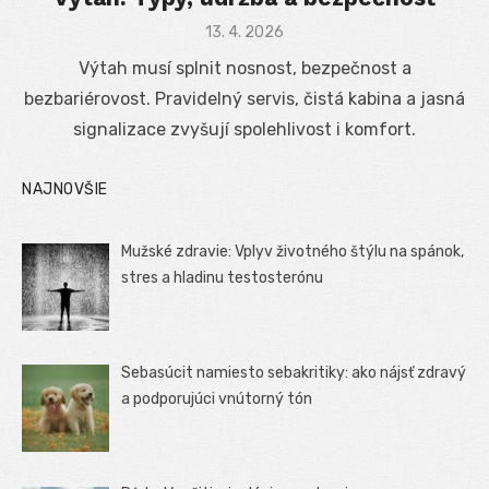
Posted
13. 4. 2026
on
Výtah musí splnit nosnost, bezpečnost a
bezbariérovost. Pravidelný servis, čistá kabina a jasná
signalizace zvyšují spolehlivost i komfort.
NAJNOVŠIE
Mužské zdravie: Vplyv životného štýlu na spánok,
stres a hladinu testosterónu
Sebasúcit namiesto sebakritiky: ako nájsť zdravý
a podporujúci vnútorný tón