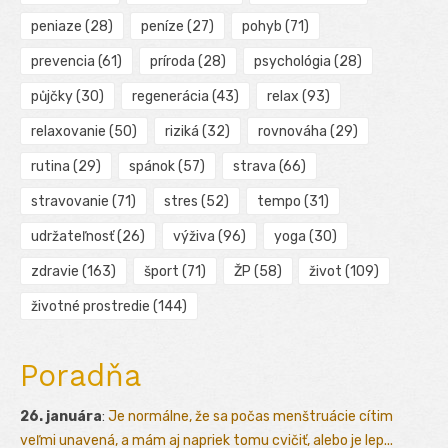
peniaze
(28)
peníze
(27)
pohyb
(71)
prevencia
(61)
príroda
(28)
psychológia
(28)
půjčky
(30)
regenerácia
(43)
relax
(93)
relaxovanie
(50)
riziká
(32)
rovnováha
(29)
rutina
(29)
spánok
(57)
strava
(66)
stravovanie
(71)
stres
(52)
tempo
(31)
udržateľnosť
(26)
výživa
(96)
yoga
(30)
zdravie
(163)
šport
(71)
ŽP
(58)
život
(109)
životné prostredie
(144)
Poradňa
26. januára
:
Je normálne, že sa počas menštruácie cítim
veľmi unavená, a mám aj napriek tomu cvičiť, alebo je lep...