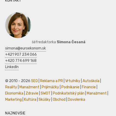
KONTAKT
šéfredaktorka
Simona Česaná
simona@euroekonom.sk
+421 907 234 066
+420 774 699 168
LinkedIn
© 2010 - 2026
SEO
|
Reklama a PR
|
Vrtuľníky
|
Autoškola
|
Reality
|
Manažment
|
Prijímáčky
|
Podnikanie
|
Financie
|
Ekonomika
|
Zdravie
|
SWOT
|
Podnikateľský plán
|
Manažment
|
Marketing
|
Kultúra
|
Skúšky
|
Obchod
|
Dovolenka
NAJNOVŠIE