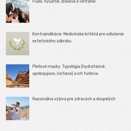
Půda: Využitie, izolácia a vetranie
Kontraindikácie: Medicínske kritériá pre odloženie
estetického zákroku
Pleťové masky: Typológia (hydratačné,
upokojujúce, čistiace) a ich funkcia
Racionálna výživa pre zdravých a dospelých