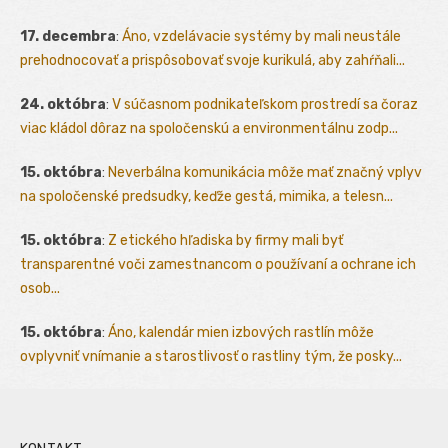
17. decembra
:
Áno, vzdelávacie systémy by mali neustále
prehodnocovať a prispôsobovať svoje kurikulá, aby zahŕňali...
24. októbra
:
V súčasnom podnikateľskom prostredí sa čoraz
viac kládol dôraz na spoločenskú a environmentálnu zodp...
15. októbra
:
Neverbálna komunikácia môže mať značný vplyv
na spoločenské predsudky, keďže gestá, mimika, a telesn...
15. októbra
:
Z etického hľadiska by firmy mali byť
transparentné voči zamestnancom o používaní a ochrane ich
osob...
15. októbra
:
Áno, kalendár mien izbových rastlín môže
ovplyvniť vnímanie a starostlivosť o rastliny tým, že posky...