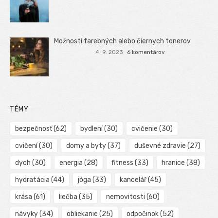
Možnosti farebných alebo čiernych tonerov
4. 9. 2023
6 komentárov
TÉMY
bezpečnosť
(62)
bydlení
(30)
cvičenie
(30)
cvičení
(30)
domy a byty
(37)
duševné zdravie
(27)
dych
(30)
energia
(28)
fitness
(33)
hranice
(38)
hydratácia
(44)
jóga
(33)
kancelář
(45)
krása
(61)
liečba
(35)
nemovitosti
(60)
návyky
(34)
obliekanie
(25)
odpočinok
(52)