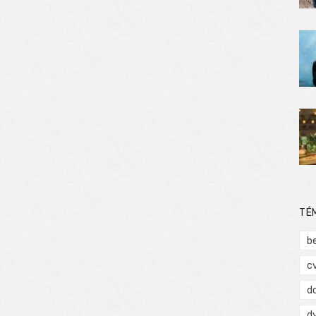
TÉ
b
c
d
d