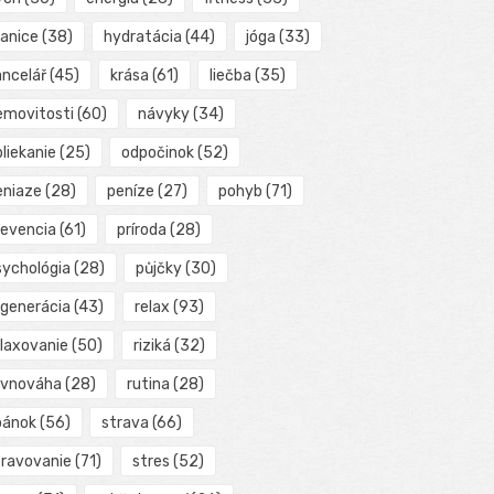
ranice
(38)
hydratácia
(44)
jóga
(33)
ancelář
(45)
krása
(61)
liečba
(35)
emovitosti
(60)
návyky
(34)
liekanie
(25)
odpočinok
(52)
eniaze
(28)
peníze
(27)
pohyb
(71)
revencia
(61)
príroda
(28)
sychológia
(28)
půjčky
(30)
egenerácia
(43)
relax
(93)
elaxovanie
(50)
riziká
(32)
ovnováha
(28)
rutina
(28)
pánok
(56)
strava
(66)
travovanie
(71)
stres
(52)