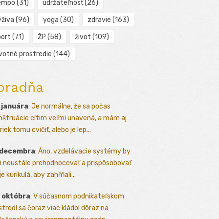
empo
(31)
udržateľnosť
(26)
ýživa
(96)
yoga
(30)
zdravie
(163)
port
(71)
ŽP
(58)
život
(109)
ivotné prostredie
(144)
oradňa
 januára
:
Je normálne, že sa počas
štruácie cítim veľmi unavená, a mám aj
iek tomu cvičiť, alebo je lep...
 decembra
:
Áno, vzdelávacie systémy by
i neustále prehodnocovať a prispôsobovať
e kurikulá, aby zahŕňali...
 októbra
:
V súčasnom podnikateľskom
stredí sa čoraz viac kládol dôraz na