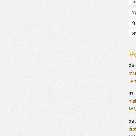
t
v
š
ž
P
26.
men
napr
17.
mal
svoj
24.
pro