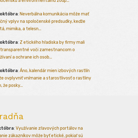
ločenskú a environmentálnu zodp...
 októbra
:
Neverbálna komunikácia môže mať
čný vplyv na spoločenské predsudky, keďže
tá, mimika, a telesn...
 októbra
:
Z etického hľadiska by firmy mali
 transparentné voči zamestnancom o
žívaní a ochrane ich osob...
 októbra
:
Áno, kalendár mien izbových rastlín
e ovplyvniť vnímanie a starostlivosť o rastliny
, že posky...
radňa
któbra
:
Využívanie zľavových portálov na
kanie zákazníkov môže byť etické, pokiaľ sú