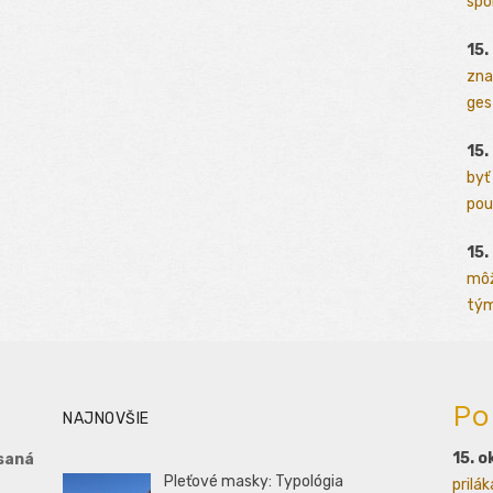
spo
15.
zna
ges
15.
byť
pou
15.
môž
tým
Po
NAJNOVŠIE
15. o
saná
Pleťové masky: Typológia
prilá