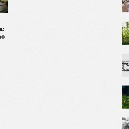
a:
ho
h