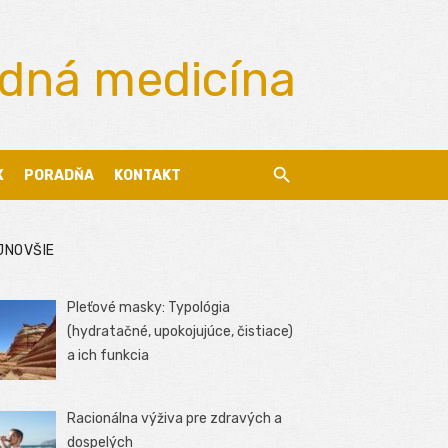
odná medicína
X
PORADŇA
KONTAKT
JNOVŠIE
Pleťové masky: Typológia
(hydratačné, upokojujúce, čistiace)
a ich funkcia
Racionálna výživa pre zdravých a
dospelých