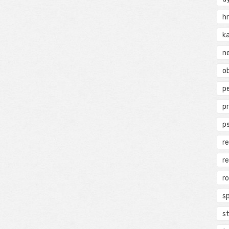
h
k
n
ob
p
p
p
r
r
r
s
s