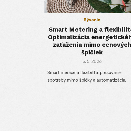
Bývanie
Smart Metering a flexibilit
Optimalizácia energetické
zaťaženia mimo cenovýc
špičiek
Posted
5. 5. 2026
on
Smart merače a flexibilita: presúvanie
spotreby mimo špičky a automatizácia.