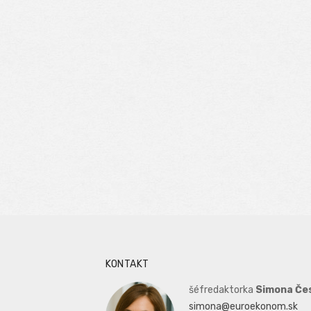
KONTAKT
šéfredaktorka
Simona Če
simona@euroekonom.sk