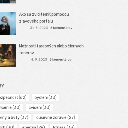
Ako sa zviditeľniť pomocou
zľavového portálu
31. 8. 2023
6 komentárov
Možnosti farebných alebo čiernych
tonerov
4. 9. 2023
6 komentárov
MY
ezpečnosť
(62)
bydlení
(30)
vičenie
(30)
cvičení
(30)
omy a byty
(37)
duševné zdravie
(27)
ych
(30)
energia
(28)
fitness
(33)