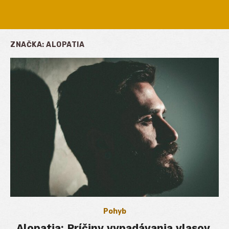
ZNAČKA:
ALOPATIA
Pohyb
Alopatia: Príčiny vypadávania vlasov,