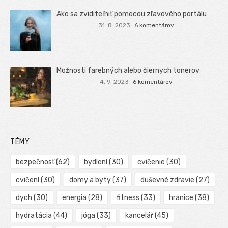
Ako sa zviditeľniť pomocou zľavového portálu
31. 8. 2023
6 komentárov
Možnosti farebných alebo čiernych tonerov
4. 9. 2023
6 komentárov
TÉMY
bezpečnosť
(62)
bydlení
(30)
cvičenie
(30)
cvičení
(30)
domy a byty
(37)
duševné zdravie
(27)
dych
(30)
energia
(28)
fitness
(33)
hranice
(38)
hydratácia
(44)
jóga
(33)
kancelář
(45)