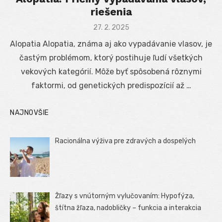
riešenia
Posted
27. 2. 2025
on
Alopatia Alopatia, známa aj ako vypadávanie vlasov, je
častým problémom, ktorý postihuje ľudí všetkých
vekových kategórií. Môže byť spôsobená rôznymi
faktormi, od genetických predispozícií až …
NAJNOVŠIE
Racionálna výživa pre zdravých a dospelých
Žľazy s vnútorným vylučovaním: Hypofýza,
štítna žľaza, nadobličky – funkcia a interakcia