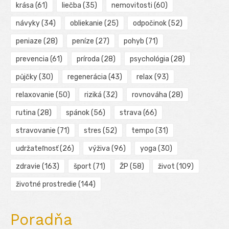
krása
(61)
liečba
(35)
nemovitosti
(60)
návyky
(34)
obliekanie
(25)
odpočinok
(52)
peniaze
(28)
peníze
(27)
pohyb
(71)
prevencia
(61)
príroda
(28)
psychológia
(28)
půjčky
(30)
regenerácia
(43)
relax
(93)
relaxovanie
(50)
riziká
(32)
rovnováha
(28)
rutina
(28)
spánok
(56)
strava
(66)
stravovanie
(71)
stres
(52)
tempo
(31)
udržateľnosť
(26)
výživa
(96)
yoga
(30)
zdravie
(163)
šport
(71)
ŽP
(58)
život
(109)
životné prostredie
(144)
Poradňa