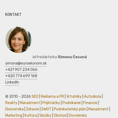
KONTAKT
šéfredaktorka
Simona Česaná
simona@euroekonom.sk
+421 907 234 066
+420 774 699 168
LinkedIn
© 2010 - 2026
SEO
|
Reklama a PR
|
Vrtuľníky
|
Autoškola
|
Reality
|
Manažment
|
Prijímáčky
|
Podnikanie
|
Financie
|
Ekonomika
|
Zdravie
|
SWOT
|
Podnikateľský plán
|
Manažment
|
Marketing
|
Kultúra
|
Skúšky
|
Obchod
|
Dovolenka