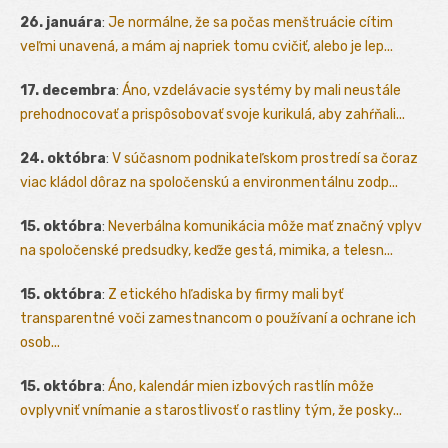
26. januára
:
Je normálne, že sa počas menštruácie cítim
veľmi unavená, a mám aj napriek tomu cvičiť, alebo je lep...
17. decembra
:
Áno, vzdelávacie systémy by mali neustále
prehodnocovať a prispôsobovať svoje kurikulá, aby zahŕňali...
24. októbra
:
V súčasnom podnikateľskom prostredí sa čoraz
viac kládol dôraz na spoločenskú a environmentálnu zodp...
15. októbra
:
Neverbálna komunikácia môže mať značný vplyv
na spoločenské predsudky, keďže gestá, mimika, a telesn...
15. októbra
:
Z etického hľadiska by firmy mali byť
transparentné voči zamestnancom o používaní a ochrane ich
osob...
15. októbra
:
Áno, kalendár mien izbových rastlín môže
ovplyvniť vnímanie a starostlivosť o rastliny tým, že posky...