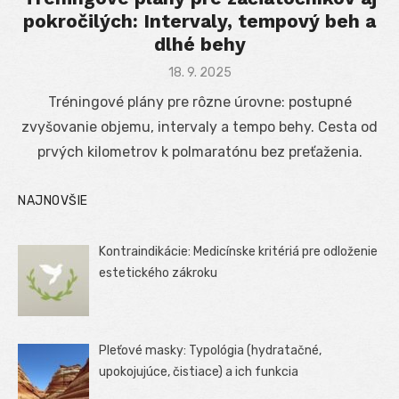
pokročilých: Intervaly, tempový beh a
dlhé behy
Posted
18. 9. 2025
on
Tréningové plány pre rôzne úrovne: postupné
zvyšovanie objemu, intervaly a tempo behy. Cesta od
prvých kilometrov k polmaratónu bez preťaženia.
NAJNOVŠIE
Kontraindikácie: Medicínske kritériá pre odloženie
estetického zákroku
Pleťové masky: Typológia (hydratačné,
upokojujúce, čistiace) a ich funkcia