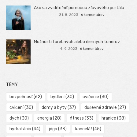
Ako sa zviditeľniť pomocou zľavového portálu
31. 8. 2023
6 komentárov
Možnosti farebných alebo čiernych tonerov
4. 9. 2023
6 komentárov
TÉMY
bezpečnosť
(62)
bydlení
(30)
cvičenie
(30)
cvičení
(30)
domy a byty
(37)
duševné zdravie
(27)
dych
(30)
energia
(28)
fitness
(33)
hranice
(38)
hydratácia
(44)
jóga
(33)
kancelář
(45)