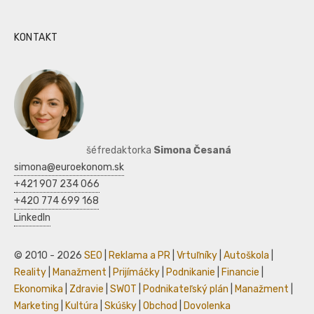
KONTAKT
šéfredaktorka
Simona Česaná
simona@euroekonom.sk
+421 907 234 066
+420 774 699 168
LinkedIn
© 2010 - 2026
SEO
|
Reklama a PR
|
Vrtuľníky
|
Autoškola
|
Reality
|
Manažment
|
Prijímáčky
|
Podnikanie
|
Financie
|
Ekonomika
|
Zdravie
|
SWOT
|
Podnikateľský plán
|
Manažment
|
Marketing
|
Kultúra
|
Skúšky
|
Obchod
|
Dovolenka