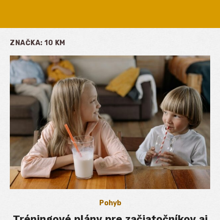
ZNAČKA:
10 KM
Pohyb
Tréningové plány pre začiatočníkov aj