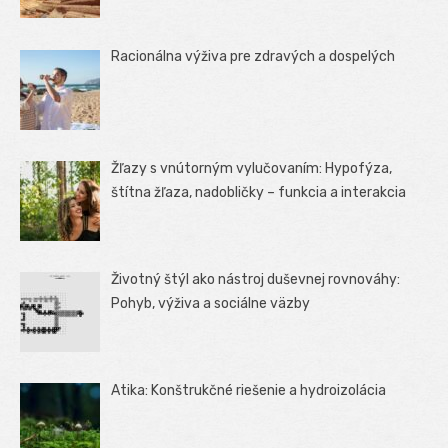
Racionálna výživa pre zdravých a dospelých
Žľazy s vnútorným vylučovaním: Hypofýza,
štítna žľaza, nadobličky – funkcia a interakcia
Životný štýl ako nástroj duševnej rovnováhy:
Pohyb, výživa a sociálne väzby
Atika: Konštrukčné riešenie a hydroizolácia