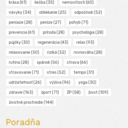
krása
(61)
liečba
(35)
nemovitosti
(60)
návyky
(34)
obliekanie
(25)
odpočinok
(52)
peniaze
(28)
peníze
(27)
pohyb
(71)
prevencia
(61)
príroda
(28)
psychológia
(28)
půjčky
(30)
regenerácia
(43)
relax
(93)
relaxovanie
(50)
riziká
(32)
rovnováha
(28)
rutina
(28)
spánok
(56)
strava
(66)
stravovanie
(71)
stres
(52)
tempo
(31)
udržateľnosť
(26)
výživa
(96)
yoga
(30)
zdravie
(163)
šport
(71)
ŽP
(58)
život
(109)
životné prostredie
(144)
Poradňa