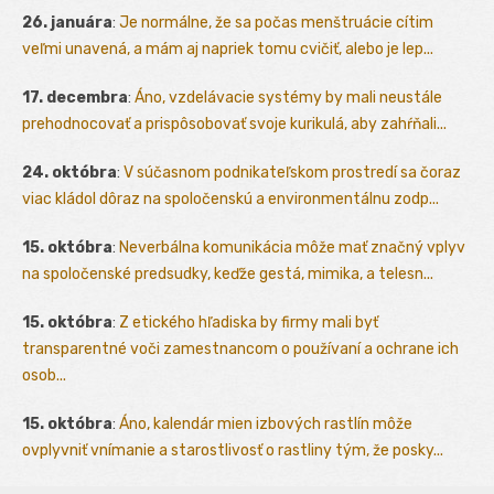
26. januára
:
Je normálne, že sa počas menštruácie cítim
veľmi unavená, a mám aj napriek tomu cvičiť, alebo je lep...
17. decembra
:
Áno, vzdelávacie systémy by mali neustále
prehodnocovať a prispôsobovať svoje kurikulá, aby zahŕňali...
24. októbra
:
V súčasnom podnikateľskom prostredí sa čoraz
viac kládol dôraz na spoločenskú a environmentálnu zodp...
15. októbra
:
Neverbálna komunikácia môže mať značný vplyv
na spoločenské predsudky, keďže gestá, mimika, a telesn...
15. októbra
:
Z etického hľadiska by firmy mali byť
transparentné voči zamestnancom o používaní a ochrane ich
osob...
15. októbra
:
Áno, kalendár mien izbových rastlín môže
ovplyvniť vnímanie a starostlivosť o rastliny tým, že posky...